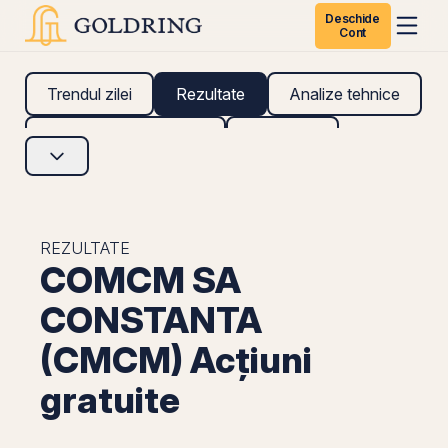
Deschide
Cont
Trendul zilei
Rezultate
Analize tehnice
Analize fundamentale
Research
REZULTATE
COMCM SA
CONSTANTA
(CMCM) Acțiuni
gratuite