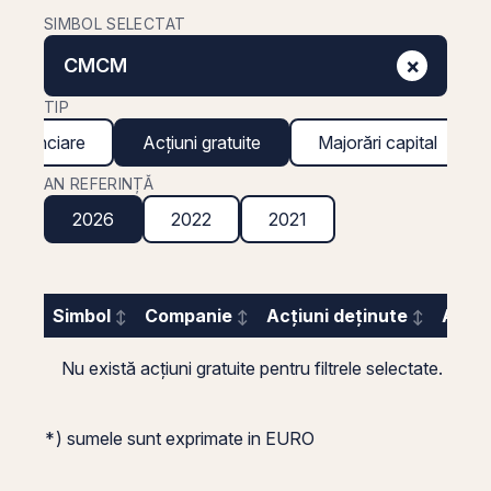
SIMBOL SELECTAT
×
CMCM
TIP
 financiare
Acțiuni gratuite
Majorări capital
AN REFERINȚĂ
2026
2022
2021
Simbol
Companie
Acțiuni deținute
Acțiu
Nu există acțiuni gratuite pentru filtrele selectate.
*) sumele sunt exprimate in EURO