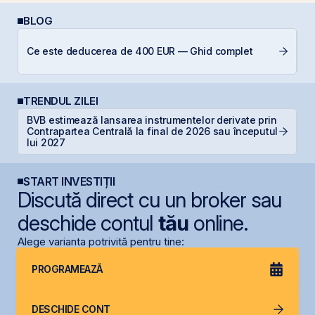
BLOG
L
Ce este deducerea de 400 EUR — Ghid complet
S
TRENDUL ZILEI
BVB estimează lansarea instrumentelor derivate prin
T
Contrapartea Centrală la final de 2026 sau începutul
t
lui 2027
START INVESTIȚII
Discută direct cu un broker sau
deschide contul
tău
online.
Alege varianta potrivită pentru tine:
PROGRAMEAZĂ
DESCHIDE CONT