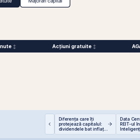
atuite
Majorări capital
inute
Acțiuni gratuite
AG
e este deducerea de
Diferența care îți
Data Cen
00 EUR — Ghid
protejează capitalul:
REIT-ul î
omplet
dividendele bat inflația
Inteligenț
(+5% vs. −6%)