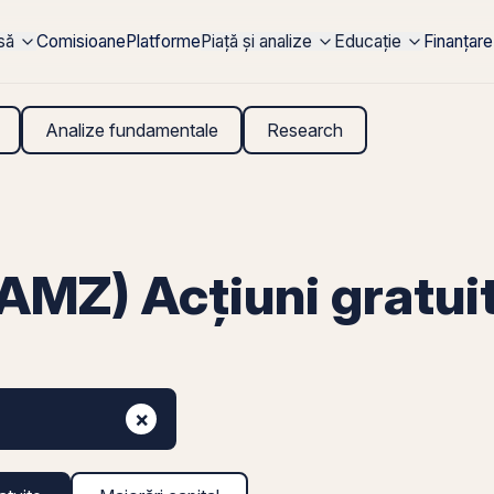
rsă
Comisioane
Platforme
Piață și analize
Educație
Finanțare
Analize fundamentale
Research
MZ) Acțiuni gratui
×