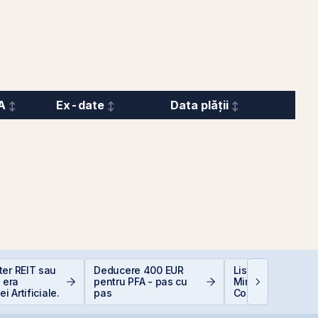
A
Ex-date
Data plății
ter REIT sau
Deducere 400 EUR
Listarea Pachetel
n era
pentru PFA - pas cu
Minoritare din
ei Artificiale.
pas
Companiile de Sta
BVB – Soluție pen
Deficitul Bugetar