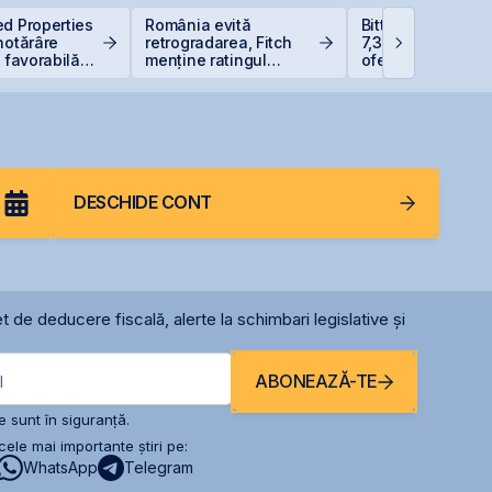
d Properties
România evită
Bittnet Systems a
hotărâre
retrogradarea, Fitch
7,33 milioane eur
ă favorabilă
menține ratingul
oferta de obligați
ne Peninsula
României la BBB-
BNET31E
DESCHIDE CONT
t de deducere fiscală, alerte la schimbari legislative și
ABONEAZĂ-TE
l
 sunt în siguranță.
ele mai importante știri pe:
WhatsApp
Telegram