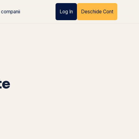
 companii
Log In
Deschide Cont
te