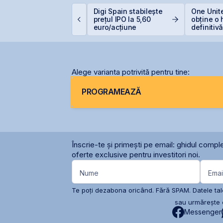
VB încheie prima
Digi Spain stabilește
One Unite
umătate din 2026 cu
prețul IPO la 5,60
obține o 
ET +33% și
euro/acțiune
definitiv
apitalizare record
pentru O
Alege varianta potrivită pentru tine:
PROGRAMEAZĂ
Înscrie-te și primești pe email: ghidul comple
oferte exclusive pentru investitori noi.
Nume
Emai
Te poți dezabona oricând. Fără SPAM. Datele tale
sau urmărește c
Messenger