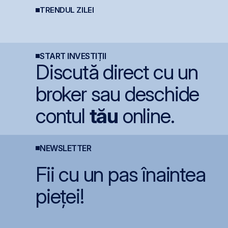
capitalizarea estimată
TRENDUL ZILEI
Digi pregătește listarea
Cris-Tim urcă 13% la
B
a companiei
Digi Spain pe bursele
BVB și adaugă 330 mil.
j
te
spaniole
lei la capitalizare într-o
B
singură zi
c
i
START INVESTIȚII
Discută direct cu un
broker sau deschide
contul
tău
online.
NEWSLETTER
Fii cu un pas înaintea
pieței!