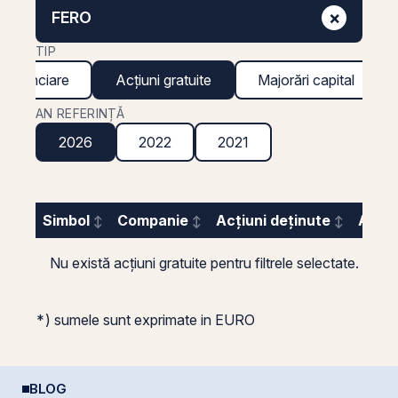
×
FERO
TIP
 financiare
Acțiuni gratuite
Majorări capital
AN REFERINȚĂ
2026
2022
2021
Simbol
Companie
Acțiuni deținute
Acțiu
Nu există acțiuni gratuite pentru filtrele selectate.
*) sumele sunt exprimate in EURO
BLOG