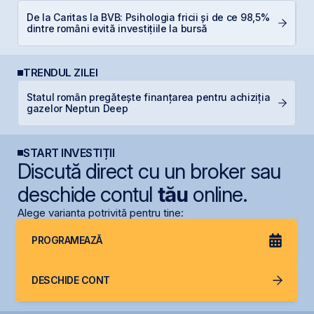
De la Caritas la BVB: Psihologia fricii și de ce 98,5%
R
dintre români evită investițiile la bursă
TRENDUL ZILEI
Statul român pregătește finanțarea pentru achiziția
P
gazelor Neptun Deep
Ir
START INVESTIȚII
Discută direct cu un broker sau
deschide contul
tău
online.
Alege varianta potrivită pentru tine:
PROGRAMEAZĂ
DESCHIDE CONT