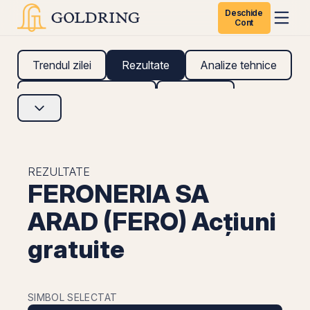
Deschide
Cont
Trendul zilei
Rezultate
Analize tehnice
Analize fundamentale
Research
REZULTATE
FERONERIA SA
ARAD (FERO) Acțiuni
gratuite
SIMBOL SELECTAT