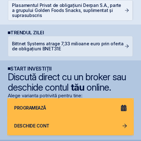
Plasamentul Privat de obligațiuni Derpan S.A., parte
RE
a grupului Golden Foods Snacks, suplimentat și
p
suprasubscris
TRENDUL ZILEI
L
Bittnet Systems atrage 7,33 milioane euro prin oferta
M
de obligațiuni BNET31E
R
START INVESTIȚII
Discută direct cu un broker sau
deschide contul
tău
online.
Alege varianta potrivită pentru tine:
PROGRAMEAZĂ
DESCHIDE CONT