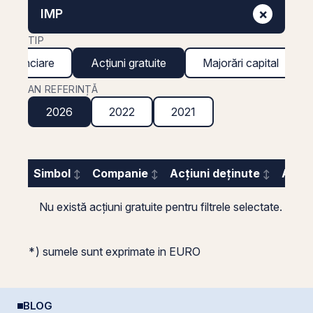
×
IMP
TIP
 financiare
Acțiuni gratuite
Majorări capital
AN REFERINȚĂ
2026
2022
2021
Simbol
Companie
Acțiuni deținute
Acțiu
Nu există acțiuni gratuite pentru filtrele selectate.
*) sumele sunt exprimate in EURO
BLOG