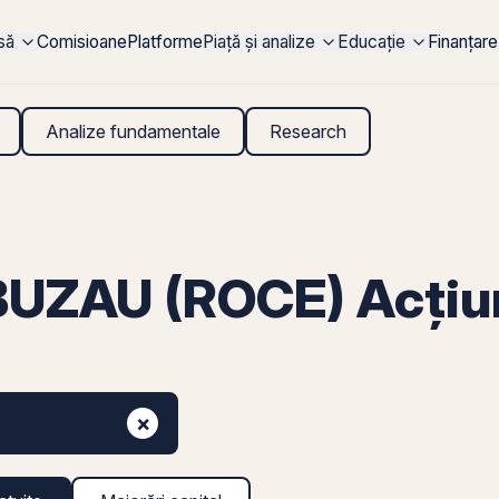
rsă
Comisioane
Platforme
Piață și analize
Educație
Finanțare
Analize fundamentale
Research
AU (ROCE) Acțiuni
×