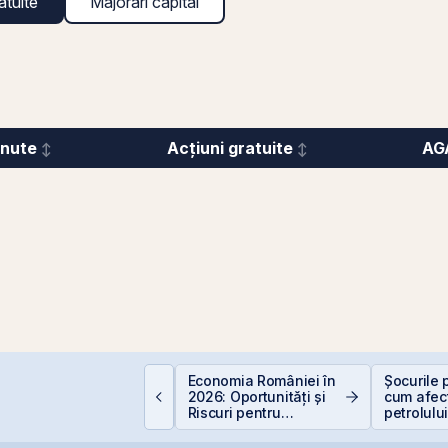
atuite
Majorări capital
inute
Acțiuni gratuite
AG
Economia României în
Șocurile p
EIT-urile agricole și
2026: Oportunități și
cum afec
EIT-urile forestier
Riscuri pentru
petrolulu
Investitori
Valori Bu