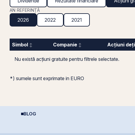
Dividende
Rezultate financiare
Acțiuni gr
AN REFERINȚĂ
2026
2022
2021
Simbol
Companie
Acțiuni deț
Nu există acțiuni gratuite pentru filtrele selectate.
*) sumele sunt exprimate in EURO
BLOG
Puterea retail-ului:
Deducere 400 EUR
R
Discount-ul IPO-ului
pentru PFA - pas cu
R
Cris-Tim atrage
pas
subscrieri de peste 2
ori mai mari față de