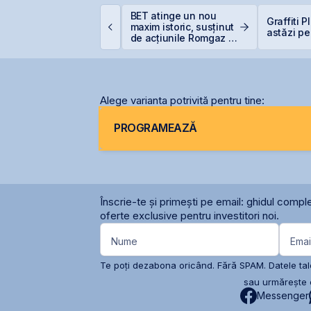
uclearelectrica
BET atinge un nou
Graffiti 
prește controlat
maxim istoric, susținut
astăzi pe
nitatea 1 de la
de acțiunile Romgaz și
ernavodă din cauza
OMV Petrom
ivelului Dunării
Alege varianta potrivită pentru tine:
PROGRAMEAZĂ
Înscrie-te și primești pe email: ghidul comple
oferte exclusive pentru investitori noi.
Nume
Emai
Te poți dezabona oricând. Fără SPAM. Datele tale
sau urmărește c
Messenger