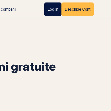
 companii
Log In
Deschide Cont
 gratuite