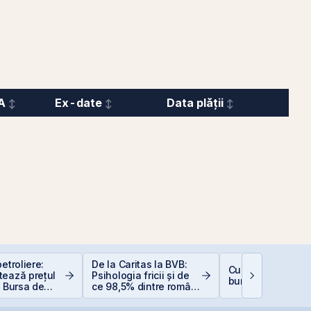
A
Ex-date
Data plății
etroliere:
De la Caritas la BVB:
Cum deschizi cont
tează prețul
Psihologia fricii și de
bursă în 10 minut
i Bursa de
ce 98,5% dintre români
curești
evită investițiile la
bursă