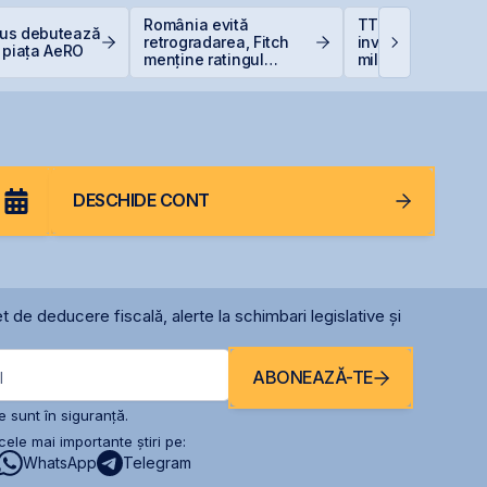
România evită
TTS finalizează
Plus debutează
retrogradarea, Fitch
investiția de 23
 piața AeRO
menține ratingul
milioane euro în
României la BBB-
terminalul Canop
Constanța
DESCHIDE CONT
t de deducere fiscală, alerte la schimbari legislative și
ABONEAZĂ-TE
l
 sunt în siguranță.
ele mai importante știri pe:
WhatsApp
Telegram