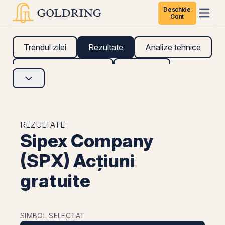
Deschide
Cont
Trendul zilei
Rezultate
Analize tehnice
Analize fundamentale
Research
REZULTATE
Sipex Company
(SPX) Acțiuni
gratuite
SIMBOL SELECTAT