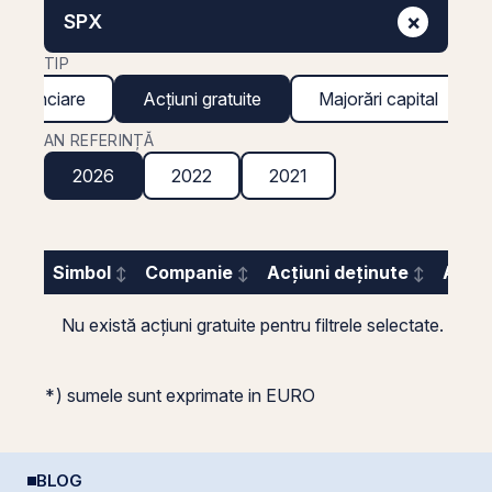
×
SPX
TIP
 financiare
Acțiuni gratuite
Majorări capital
AN REFERINȚĂ
2026
2022
2021
Simbol
Companie
Acțiuni deținute
Acțiu
Nu există acțiuni gratuite pentru filtrele selectate.
*) sumele sunt exprimate in EURO
BLOG