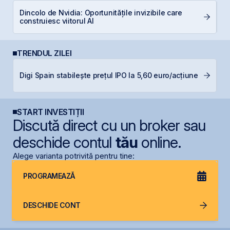
Dincolo de Nvidia: Oportunitățile invizibile care
C
construiesc viitorul AI
TRENDUL ZILEI
B
Digi Spain stabilește prețul IPO la 5,60 euro/acțiune
c
START INVESTIȚII
Discută direct cu un broker sau
deschide contul
tău
online.
Alege varianta potrivită pentru tine:
PROGRAMEAZĂ
DESCHIDE CONT