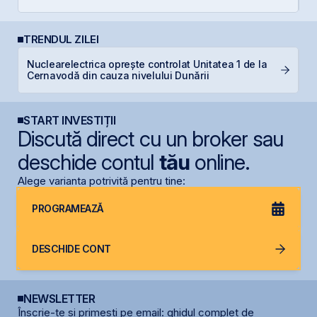
s
TRENDUL ZILEI
Nuclearelectrica oprește controlat Unitatea 1 de la
B
Cernavodă din cauza nivelului Dunării
l
START INVESTIȚII
Discută direct cu un broker sau
deschide contul
tău
online.
Alege varianta potrivită pentru tine:
PROGRAMEAZĂ
DESCHIDE CONT
NEWSLETTER
Înscrie-te și primești pe email: ghidul complet de