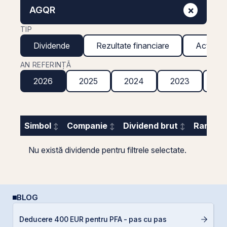
×
AGQR
TIP
Dividende
Rezultate financiare
Acțiuni g
AN REFERINȚĂ
2026
2025
2024
2023
20
Simbol
Companie
Dividend brut
Randame
Nu există dividende pentru filtrele selectate.
BLOG
P
Deducere 400 EUR pentru PFA - pas cu pas
a