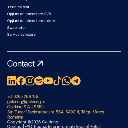
Titluri de stat
Opțiuni de alimentare BVB
Opțiuni de alimentare extern
Swap rates
Servicii de listare
Contact
+4 0265 269 195
goldring@goldring.ro
Goldring S.A. (SSIF)
Str. Tudor Vladimirescu nr. 56A, 540014, Târgu Mureș,
România
Copyright ©2026 Goldring
Contact
|
FAQ
|
Rapoarte și informații legale
|
Petiții
|