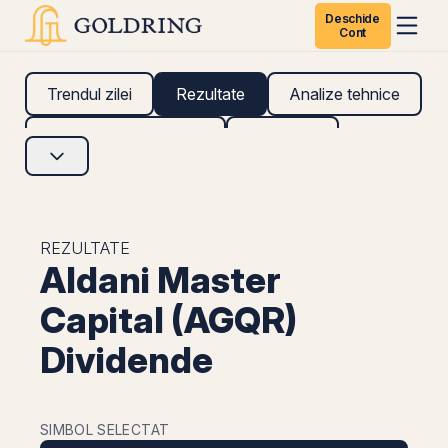
Deschide
Cont
Trendul zilei
Rezultate
Analize tehnice
Analize fundamentale
Research
REZULTATE
Aldani Master
Capital (AGQR)
Dividende
SIMBOL SELECTAT