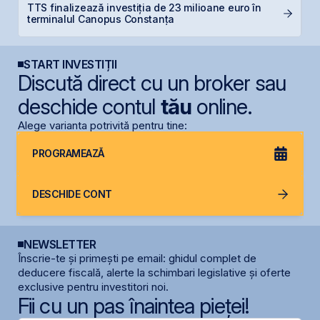
TTS finalizează investiția de 23 milioane euro în
C
terminalul Canopus Constanța
ca
START INVESTIȚII
Discută direct cu un broker sau
deschide contul
tău
online.
Alege varianta potrivită pentru tine:
PROGRAMEAZĂ
DESCHIDE CONT
NEWSLETTER
Înscrie-te și primești pe email: ghidul complet de
deducere fiscală, alerte la schimbari legislative și oferte
exclusive pentru investitori noi.
Fii cu un pas înaintea pieței!