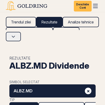
Deschide
Cont
Trendul zilei
Rezultate
Analize tehnice
Analize fundamentale
Research
REZULTATE
ALBZ.MD Dividende
SIMBOL SELECTAT
×
ALBZ.MD
TIP