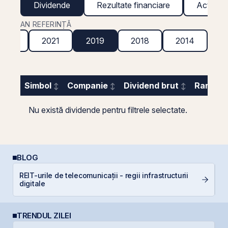
Dividende
Rezultate financiare
Acțiuni g
AN REFERINȚĂ
2022
2021
2019
2018
2014
Simbol
Companie
Dividend brut
Randame
Nu există dividende pentru filtrele selectate.
BLOG
REIT-urile de telecomunicații - regii infrastructurii
C
digitale
a
TRENDUL ZILEI