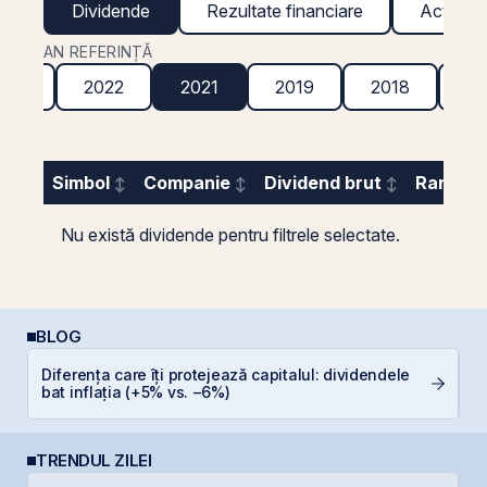
Dividende
Rezultate financiare
Acțiuni g
AN REFERINȚĂ
023
2022
2021
2019
2018
20
Simbol
Companie
Dividend brut
Randame
Nu există dividende pentru filtrele selectate.
BLOG
Diferența care îți protejează capitalul: dividendele
R
bat inflația (+5% vs. −6%)
s
TRENDUL ZILEI