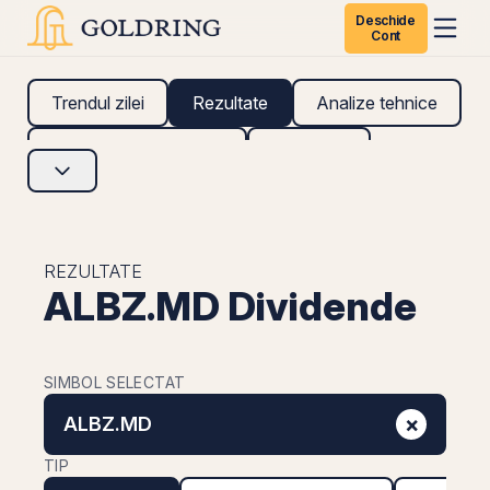
Deschide
Cont
Trendul zilei
Rezultate
Analize tehnice
Analize fundamentale
Research
REZULTATE
ALBZ.MD Dividende
SIMBOL SELECTAT
×
ALBZ.MD
TIP