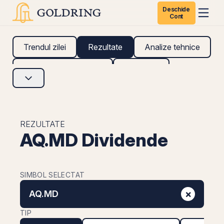
Deschide
Cont
Trendul zilei
Rezultate
Analize tehnice
Analize fundamentale
Research
REZULTATE
AQ.MD Dividende
SIMBOL SELECTAT
×
AQ.MD
TIP