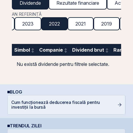
Dividende
Rezultate financiare
Acțiuni g
AN REFERINȚĂ
024
2023
2022
2021
2019
20
Simbol
Companie
Dividend brut
Randame
Nu există dividende pentru filtrele selectate.
BLOG
Cum funcționează deducerea fiscală pentru
C
investiții la bursă
a
TRENDUL ZILEI