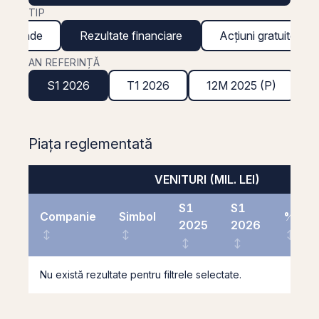
TIP
ividende
Rezultate financiare
Acțiuni gratuite
AN REFERINȚĂ
S1 2026
T1 2026
12M 2025 (P)
Piața reglementată
VENITURI (MIL. LEI)
S1
S1
Companie
Simbol
%
2025
2026
Nu există rezultate pentru filtrele selectate.