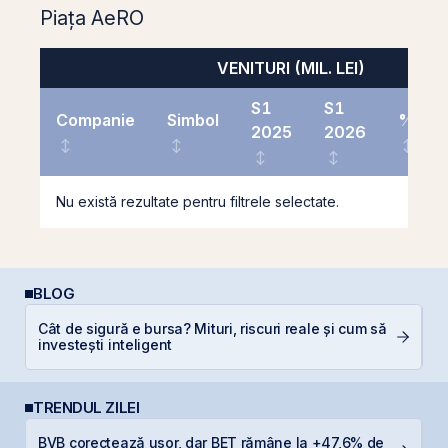
Piața AeRO
VENITURI (MIL. LEI)
S1
S1
Companie
Simbol
%
2025
2026
Nu există rezultate pentru filtrele selectate.
BLOG
Cât de sigură e bursa? Mituri, riscuri reale și cum să
C
investești inteligent
a
TRENDUL ZILEI
BVB corectează ușor, dar BET rămâne la +47,6% de
D