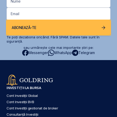
Nume
Email
ABONEAZĂ-TE
Te poți dezabona oricând. Fără SPAM. Datele tale sunt în
siguranță.
sau urmărește cele mai importante știri pe:
Messenger
WhatsApp
Telegram
INVESTIȚII LA BURSA
Cont Investiții Global
Cont Investiții BVB
Cont Investiții gestionat de broker
Consultanță Investiții