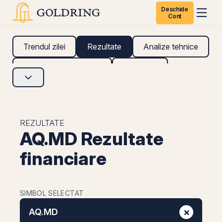
Deschide
Cont
Trendul zilei
Rezultate
Analize tehnice
Analize fundamentale
Research
REZULTATE
AQ.MD Rezultate
financiare
SIMBOL SELECTAT
×
AQ.MD