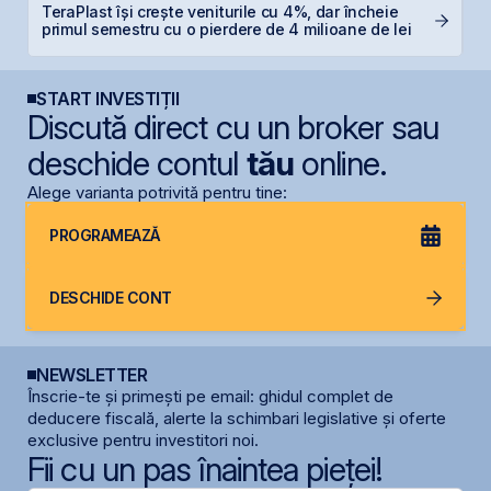
TeraPlast își crește veniturile cu 4%, dar încheie
F
primul semestru cu o pierdere de 4 milioane de lei
p
START INVESTIȚII
Discută direct cu un broker sau
deschide contul
tău
online.
Alege varianta potrivită pentru tine:
PROGRAMEAZĂ
DESCHIDE CONT
NEWSLETTER
Înscrie-te și primești pe email: ghidul complet de
deducere fiscală, alerte la schimbari legislative și oferte
exclusive pentru investitori noi.
Fii cu un pas înaintea pieței!