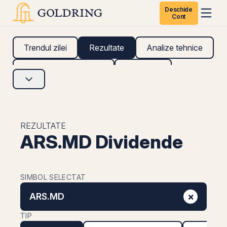
Deschide
Cont
Trendul zilei
Rezultate
Analize tehnice
Analize fundamentale
Research
REZULTATE
ARS.MD Dividende
SIMBOL SELECTAT
×
ARS.MD
TIP