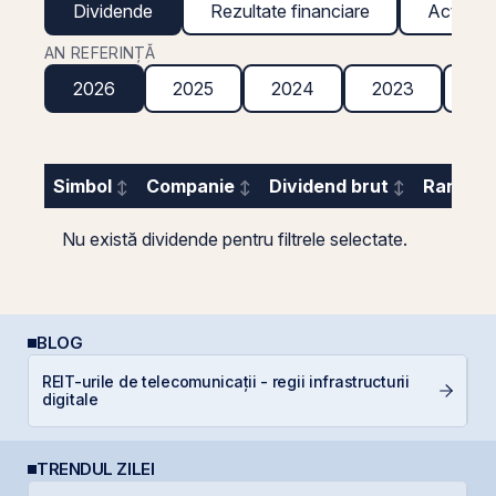
Dividende
Rezultate financiare
Acțiuni g
AN REFERINȚĂ
2026
2025
2024
2023
20
Simbol
Companie
Dividend brut
Randame
Nu există dividende pentru filtrele selectate.
BLOG
P
REIT-urile de telecomunicații - regii infrastructurii
a
digitale
c
TRENDUL ZILEI