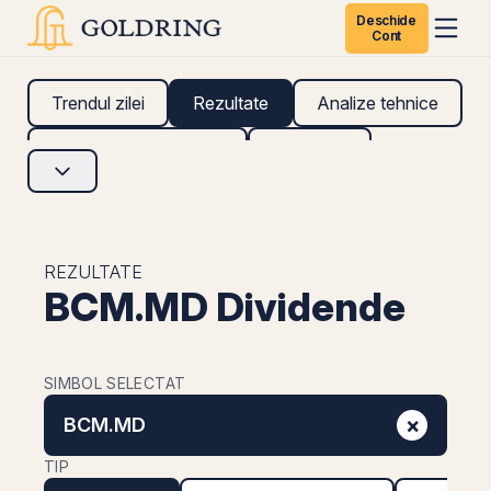
Deschide
Cont
Trendul zilei
Rezultate
Analize tehnice
Analize fundamentale
Research
REZULTATE
BCM.MD Dividende
SIMBOL SELECTAT
×
BCM.MD
TIP