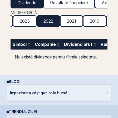
Dividende
Rezultate financiare
Acțiuni g
AN REFERINȚĂ
024
2023
2022
2021
2019
20
Simbol
Companie
Dividend brut
Randame
Nu există dividende pentru filtrele selectate.
BLOG
L
Impozitarea câștigurilor la bursă
S
TRENDUL ZILEI