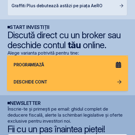
S
Graffiti Plus debutează astăzi pe piața AeRO
de
START INVESTIȚII
Discută direct cu un broker sau
deschide contul
tău
online.
Alege varianta potrivită pentru tine:
PROGRAMEAZĂ
DESCHIDE CONT
NEWSLETTER
Înscrie-te și primești pe email: ghidul complet de
deducere fiscală, alerte la schimbari legislative și oferte
exclusive pentru investitori noi.
Fii cu un pas înaintea pieței!