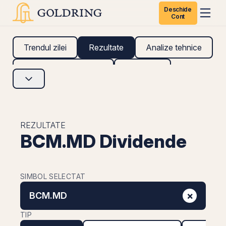
Deschide
Cont
Trendul zilei
Rezultate
Analize tehnice
Analize fundamentale
Research
REZULTATE
BCM.MD Dividende
SIMBOL SELECTAT
×
BCM.MD
TIP