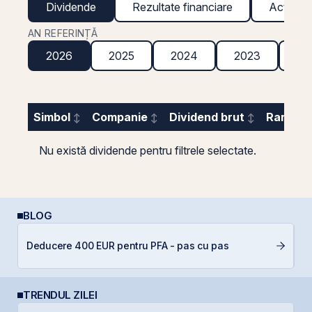
Dividende
Rezultate financiare
Acțiuni g
AN REFERINȚĂ
2026
2025
2024
2023
20
Simbol
Companie
Dividend brut
Randame
Nu există dividende pentru filtrele selectate.
BLOG
Deducere 400 EUR pentru PFA - pas cu pas
In
TRENDUL ZILEI