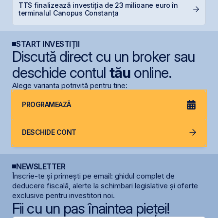
TTS finalizează investiția de 23 milioane euro în
B
terminalul Canopus Constanța
a
START INVESTIȚII
Discută direct cu un broker sau
deschide contul
tău
online.
Alege varianta potrivită pentru tine:
PROGRAMEAZĂ
DESCHIDE CONT
NEWSLETTER
Înscrie-te și primești pe email: ghidul complet de
deducere fiscală, alerte la schimbari legislative și oferte
exclusive pentru investitori noi.
Fii cu un pas înaintea pieței!