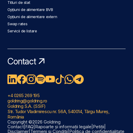
Titluri de stat
Opțiuni de alimentare BVB
Opțiuni de alimentare extern
Swap rates
Servicii de listare
Contact
+4 0265 269 195
goldring@goldring.ro
Goldring S.A. (SSIF)
Str. Tudor Vladimirescu nr. 56A, 540014, Târgu Mureș,
România
Copyright ©2026 Goldring
Contact
|
FAQ
|
Rapoarte și informații legale
|
Petiții
|
Disclaimer
|
Termeni și Condiții
|
Politica de confidențialitate