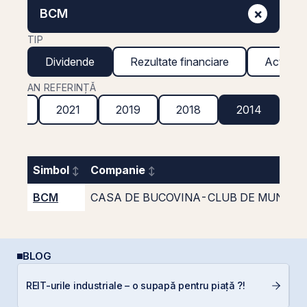
×
BCM
TIP
Dividende
Rezultate financiare
Acțiuni g
AN REFERINȚĂ
2022
2021
2019
2018
2014
Simbol
Companie
BCM
CASA DE BUCOVINA-CLUB DE MUNTE
BLOG
REIT-urile industriale – o supapă pentru piață ?!
D