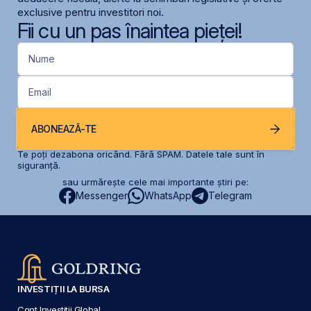
exclusive pentru investitori noi.
Fii cu un pas înaintea pieței!
Nume
Email
ABONEAZĂ-TE
Te poți dezabona oricând. Fără SPAM. Datele tale sunt în
siguranță.
sau urmărește cele mai importante știri pe:
Messenger
WhatsApp
Telegram
INVESTIȚII LA BURSA
Cont Investiții Global