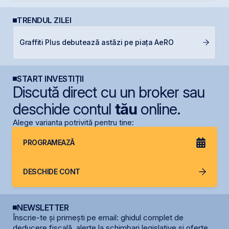
TRENDUL ZILEI
S
Graffiti Plus debutează astăzi pe piața AeRO
de
START INVESTIȚII
Discută direct cu un broker sau
deschide contul
tău
online.
Alege varianta potrivită pentru tine:
PROGRAMEAZĂ
DESCHIDE CONT
NEWSLETTER
Înscrie-te și primești pe email: ghidul complet de
deducere fiscală, alerte la schimbari legislative și oferte