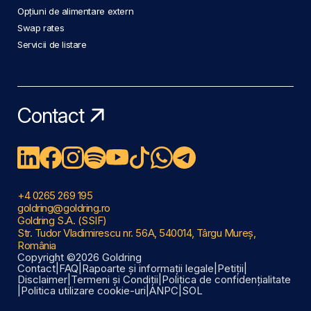
Opțiuni de alimentare extern
Swap rates
Servicii de listare
Contact
+4 0265 269 195
goldring@goldring.ro
Goldring S.A. (SSIF)
Str. Tudor Vladimirescu nr. 56A, 540014, Târgu Mureș,
România
Copyright ©2026 Goldring
Contact
|
FAQ
|
Rapoarte și informații legale
|
Petiții
|
Disclaimer
|
Termeni și Condiții
|
Politica de confidențialitate
|
Politica utilizare cookie-uri
|
ANPC
|
SOL