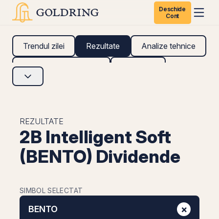
Deschide
Cont
Trendul zilei
Rezultate
Analize tehnice
Analize fundamentale
Research
REZULTATE
2B Intelligent Soft
(BENTO) Dividende
SIMBOL SELECTAT
×
BENTO