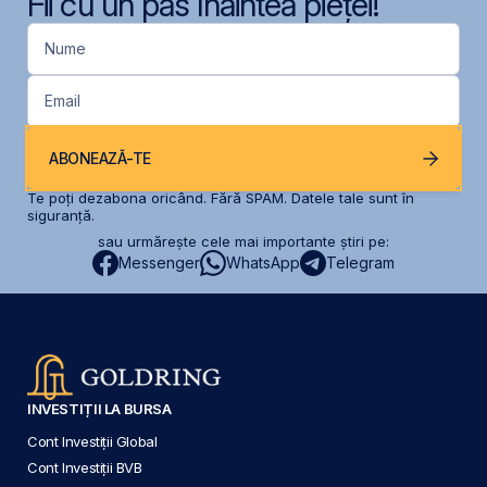
Fii cu un pas înaintea pieței!
Nume
Email
ABONEAZĂ-TE
Te poți dezabona oricând. Fără SPAM. Datele tale sunt în
siguranță.
sau urmărește cele mai importante știri pe:
Messenger
WhatsApp
Telegram
INVESTIȚII LA BURSA
Cont Investiții Global
Cont Investiții BVB