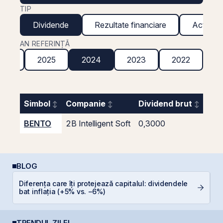
TIP
Dividende
Rezultate financiare
Acțiuni g
AN REFERINȚĂ
026
2025
2024
2023
2022
2
Simbol
Companie
Dividend brut
Ran
BENTO
2B Intelligent Soft
0,3000
2,
BLOG
P
Diferența care îți protejează capitalul: dividendele
a
bat inflația (+5% vs. −6%)
c
TRENDUL ZILEI