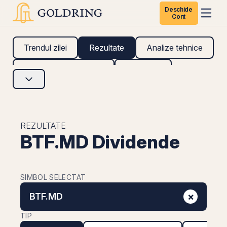
Deschide
Cont
Trendul zilei
Rezultate
Analize tehnice
Analize fundamentale
Research
REZULTATE
BTF.MD Dividende
SIMBOL SELECTAT
×
BTF.MD
TIP