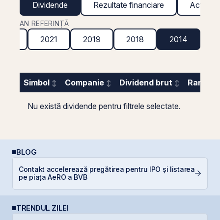
Dividende
Rezultate financiare
Acțiuni g
AN REFERINȚĂ
2022
2021
2019
2018
2014
Simbol
Companie
Dividend brut
Randame
Nu există dividende pentru filtrele selectate.
BLOG
Contakt accelerează pregătirea pentru IPO și listarea
RE
pe piața AeRO a BVB
TRENDUL ZILEI