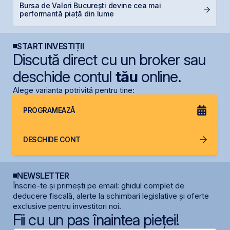
Bursa de Valori București devine cea mai
T
performantă piață din lume
t
START INVESTIȚII
Discută direct cu un broker sau
deschide contul
tău
online.
Alege varianta potrivită pentru tine:
PROGRAMEAZĂ
DESCHIDE CONT
NEWSLETTER
Înscrie-te și primești pe email: ghidul complet de
deducere fiscală, alerte la schimbari legislative și oferte
exclusive pentru investitori noi.
Fii cu un pas înaintea pieței!