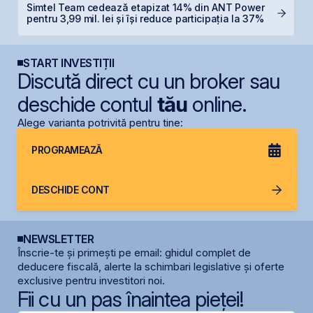
L
Simtel Team cedează etapizat 14% din ANT Power
M
pentru 3,99 mil. lei și își reduce participația la 37%
R
START INVESTIȚII
Discută direct cu un broker sau
deschide contul
tău
online.
Alege varianta potrivită pentru tine:
PROGRAMEAZĂ
DESCHIDE CONT
NEWSLETTER
Înscrie-te și primești pe email: ghidul complet de
deducere fiscală, alerte la schimbari legislative și oferte
exclusive pentru investitori noi.
Fii cu un pas înaintea pieței!