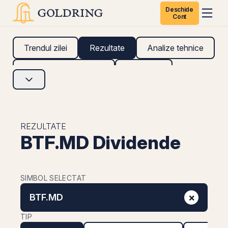
Deschide
Cont
Trendul zilei
Rezultate
Analize tehnice
Analize fundamentale
Research
REZULTATE
BTF.MD Dividende
SIMBOL SELECTAT
×
BTF.MD
TIP