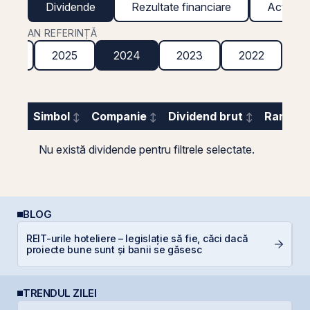
Dividende
Rezultate financiare
Acțiuni g
AN REFERINȚĂ
026
2025
2024
2023
2022
2
Simbol
Companie
Dividend brut
Randame
Nu există dividende pentru filtrele selectate.
BLOG
REIT-urile hoteliere – legislație să fie, căci dacă
P
proiecte bune sunt și banii se găsesc
N
TRENDUL ZILEI