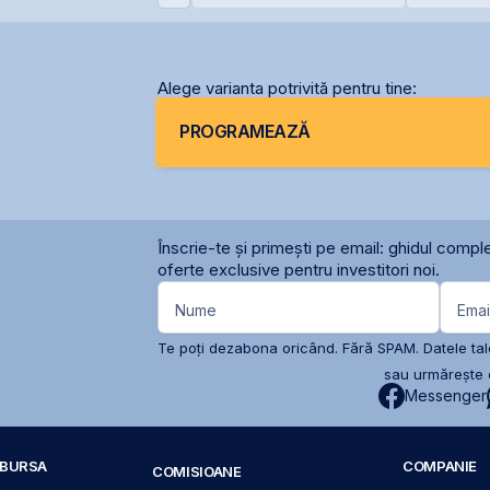
ernavodă din cauza
deschide
ivelului Dunării
filiale în 
Alege varianta potrivită pentru tine:
PROGRAMEAZĂ
Înscrie-te și primești pe email: ghidul comple
oferte exclusive pentru investitori noi.
Nume
Emai
Te poți dezabona oricând. Fără SPAM. Datele tale
sau urmărește c
Messenger
A BURSA
COMPANIE
COMISIOANE