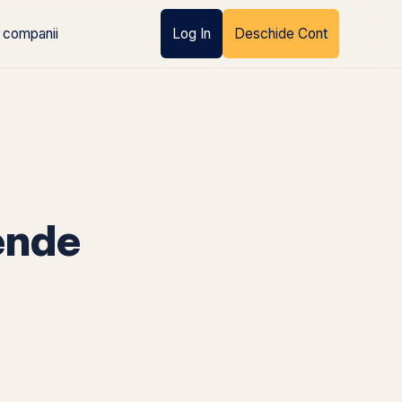
 companii
Log In
Deschide Cont
ende