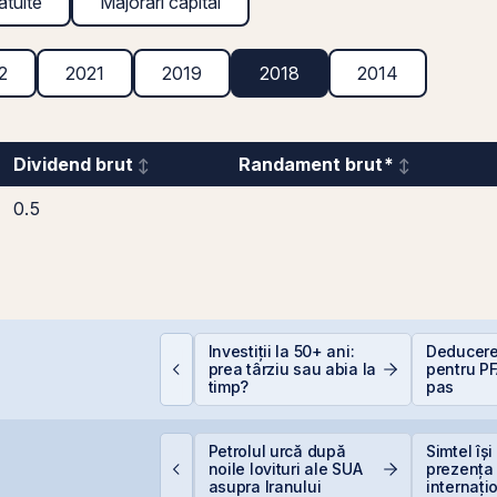
atuite
Majorări capital
2
2021
2019
2018
2014
Dividend brut
Randament brut*
0.5
Investiții la 50+ ani:
Deducere
mpozitarea
prea târziu sau abia la
pentru PF
âștigurilor la bursă
timp?
pas
uclearelectrica
Petrolul urcă după
Simtel își
prește controlat
noile lovituri ale SUA
prezența
nitatea 1 de la
asupra Iranului
internați