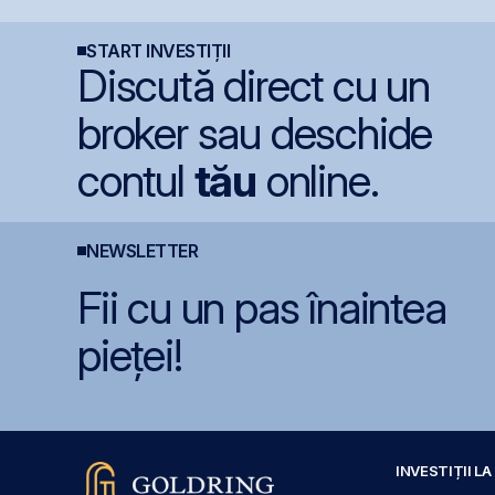
comunicare listată la
capitalizare record
C
BVB
n
START INVESTIȚII
Discută direct cu un
broker sau deschide
contul
tău
online.
NEWSLETTER
Fii cu un pas înaintea
pieței!
INVESTIȚII L