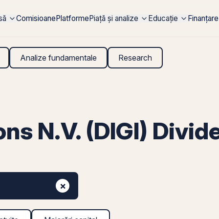
rsă
Comisioane
Platforme
Piață și analize
Educație
Finanțare
Analize fundamentale
Research
ns N.V. (DIGI) Divid
×