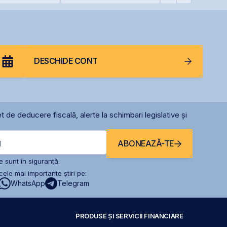
rea unei
singură zi
Italia
DESCHIDE CONT
t de deducere fiscală, alerte la schimbari legislative și
ABONEAZĂ-TE
l
 sunt în siguranță.
ele mai importante știri pe:
WhatsApp
Telegram
PRODUSE ȘI SERVICII FINANCIARE