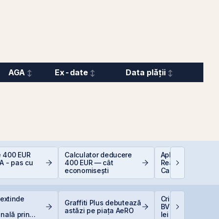
AGA
Ex-date
Data plății
 400 EUR
Calculator deducere
Aplicații AI în Lu
A - pas cu
400 EUR — cât
Reală: 10 Compan
economisești
Care Transformă
Industriile
 extinde
Cris-Tim urcă 13%
Graffiti Plus debutează
BVB și adaugă 33
astăzi pe piața AeRO
onală prin
lei la capitalizare