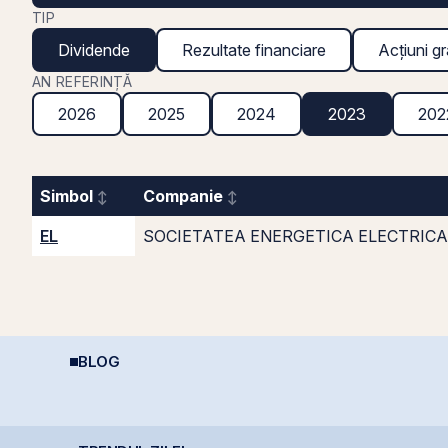
TIP
Dividende
Rezultate financiare
Acțiuni gr
AN REFERINȚĂ
2026
2025
2024
2023
202
Simbol
Companie
EL
SOCIETATEA ENERGETICA ELECTRICA 
BLOG
Șocurile petroliere:
Data Center REIT sau
E
.,
cum afectează prețul
REIT-ul în era
2
petrolului Bursa de
Inteligenței Artificiale.
R
,
Valori București
I