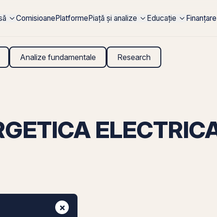
rsă
Comisioane
Platforme
Piață și analize
Educație
Finanțare
Analize fundamentale
Research
GETICA ELECTRICA 
×