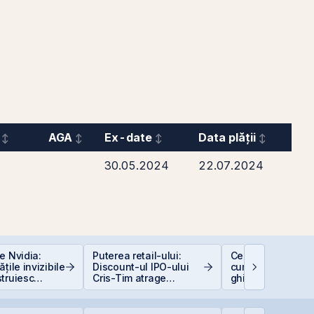
AGA
Ex-date
Data plății
30.05.2024
22.07.2024
e Nvidia:
Puterea retail-ului:
Ce sunt dividende
țile invizibile
Discount-ul IPO-ului
cum funcționează
truiesc
Cris-Tim atrage
ghid complet pen
subscrieri de peste 2
investitori în acți
ori mai mari față de
capitalizarea estimată