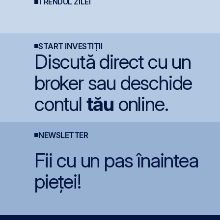
TRENDUL ZILEI
e
Moody’s avertizează
BVB încheie prima
S
a
asupra presiunilor
jumătate din 2026 cu
p
n
generate de investițiile
BET +33% și
i
record în AI
capitalizare record
d
f
START INVESTIȚII
Discută direct cu un
broker sau deschide
contul
tău
online.
NEWSLETTER
Fii cu un pas înaintea
pieței!