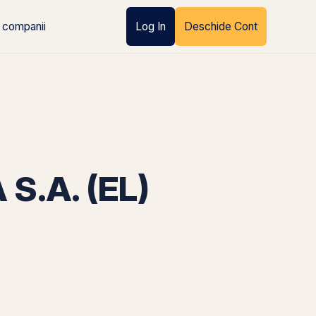
 companii
Log In
Deschide Cont
S.A. (EL)