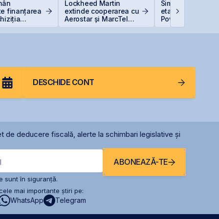
omân
Lockheed Martin
Simtel Team ced
a companiei
e finanțarea
extinde cooperarea cu
etapizat 14% din
hiziția
Aerostar și MarcTel
Power pentru 3,99
Neptun Deep
pentru mentenanța
lei și își reduce
radarelor AN/TPQ-53 în
participația la 3
România
DESCHIDE CONT
t de deducere fiscală, alerte la schimbari legislative și
ABONEAZĂ-TE
l
 sunt în siguranță.
ele mai importante știri pe:
WhatsApp
Telegram