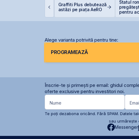
imtel își extinde
Statul r
Graffiti Plus debutează
rezența
pregăteșt
astăzi pe piața AeRO
nternațională prin
pentru ac
eschiderea unei
gazelor 
iliale în Italia
Alege varianta potrivită pentru tine:
PROGRAMEAZĂ
Înscrie-te și primești pe email: ghidul comple
oferte exclusive pentru investitori noi.
Nume
Emai
Te poți dezabona oricând. Fără SPAM. Datele tale
sau urmărește c
Messenger