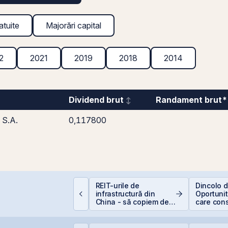
atuite
Majorări capital
2
2021
2019
2018
2014
Dividend brut
Randament brut*
S.A.
0,117800
conomia României în
REIT-urile de
Dincolo d
026: Oportunități și
infrastructură din
Oportunită
iscuri pentru
China - să copiem de
care cons
nvestitori
la cel ce copiază?!
viitorul AI