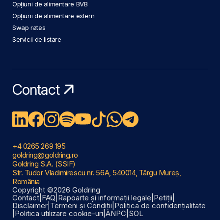
Opțiuni de alimentare BVB
Opțiuni de alimentare extern
Swap rates
Servicii de listare
Contact
+4 0265 269 195
goldring@goldring.ro
Goldring S.A. (SSIF)
Str. Tudor Vladimirescu nr. 56A, 540014, Târgu Mureș,
România
Copyright ©2026 Goldring
Contact
|
FAQ
|
Rapoarte și informații legale
|
Petiții
|
Disclaimer
|
Termeni și Condiții
|
Politica de confidențialitate
|
Politica utilizare cookie-uri
|
ANPC
|
SOL