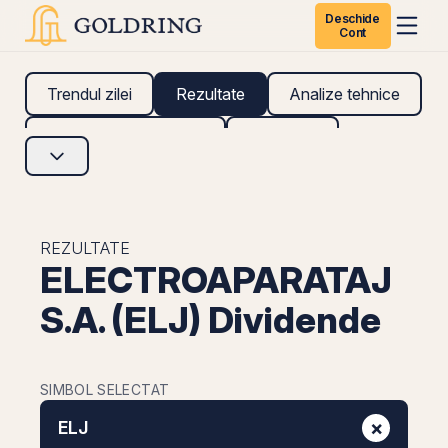
Deschide
Cont
Trendul zilei
Rezultate
Analize tehnice
Analize fundamentale
Research
REZULTATE
ELECTROAPARATAJ
S.A. (ELJ) Dividende
SIMBOL SELECTAT
×
ELJ