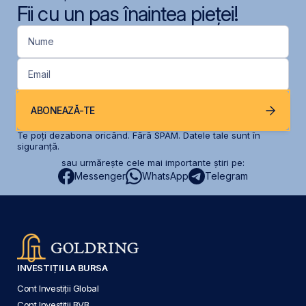
Fii cu un pas înaintea pieței!
Nume
Email
ABONEAZĂ-TE
Te poți dezabona oricând. Fără SPAM. Datele tale sunt în
siguranță.
sau urmărește cele mai importante știri pe:
Messenger
WhatsApp
Telegram
INVESTIȚII LA BURSA
Cont Investiții Global
Cont Investiții BVB