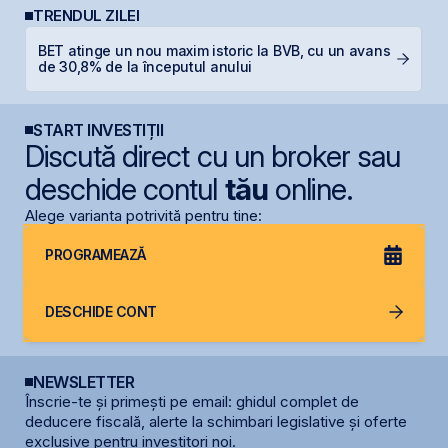
TRENDUL ZILEI
BET atinge un nou maxim istoric la BVB, cu un avans
S
de 30,8% de la începutul anului
pe
START INVESTIȚII
Discută direct cu un broker sau
deschide contul
tău
online.
Alege varianta potrivită pentru tine:
PROGRAMEAZĂ
DESCHIDE CONT
NEWSLETTER
Înscrie-te și primești pe email: ghidul complet de
deducere fiscală, alerte la schimbari legislative și oferte
exclusive pentru investitori noi.