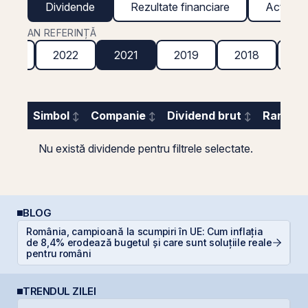
Dividende
Rezultate financiare
Acțiuni g
AN REFERINȚĂ
023
2022
2021
2019
2018
20
Simbol
Companie
Dividend brut
Randame
Nu există dividende pentru filtrele selectate.
BLOG
România, campioană la scumpiri în UE: Cum inflația
A
de 8,4% erodează bugetul și care sunt soluțiile reale
T
pentru români
TRENDUL ZILEI