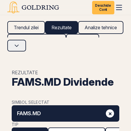
Deschide
Cont
Trendul zilei
Rezultate
Analize tehnice
Analize fundamentale
Research
REZULTATE
FAMS.MD Dividende
SIMBOL SELECTAT
×
FAMS.MD
TIP