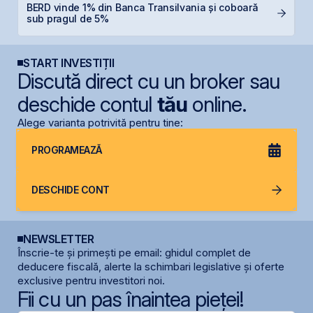
BERD vinde 1% din Banca Transilvania și coboară
B
sub pragul de 5%
l
START INVESTIȚII
Discută direct cu un broker sau
deschide contul
tău
online.
Alege varianta potrivită pentru tine:
PROGRAMEAZĂ
DESCHIDE CONT
NEWSLETTER
Înscrie-te și primești pe email: ghidul complet de
deducere fiscală, alerte la schimbari legislative și oferte
exclusive pentru investitori noi.
Fii cu un pas înaintea pieței!