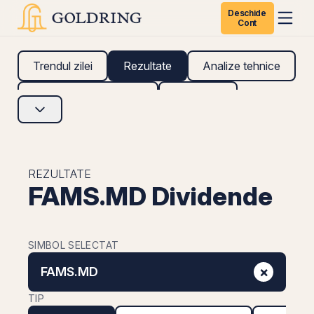
Deschide
Cont
Trendul zilei
Rezultate
Analize tehnice
Analize fundamentale
Research
REZULTATE
FAMS.MD Dividende
SIMBOL SELECTAT
×
FAMS.MD
TIP