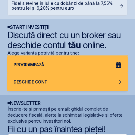
Fidelis revine în iulie cu dobânzi de până la 7,55%
S
pentru lei și 6,20% pentru euro
g
START INVESTIȚII
Discută direct cu un broker sau
deschide contul
tău
online.
Alege varianta potrivită pentru tine:
PROGRAMEAZĂ
DESCHIDE CONT
NEWSLETTER
Înscrie-te și primești pe email: ghidul complet de
deducere fiscală, alerte la schimbari legislative și oferte
exclusive pentru investitori noi.
Fii cu un pas înaintea pieței!