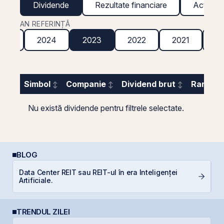
Dividende
Rezultate financiare
Acțiuni g
AN REFERINȚĂ
025
2024
2023
2022
2021
2
Simbol
Companie
Dividend brut
Randame
Nu există dividende pentru filtrele selectate.
BLOG
Data Center REIT sau REIT-ul în era Inteligenței
C
Artificiale.
TRENDUL ZILEI