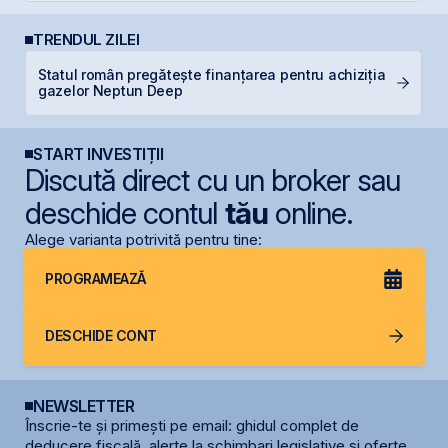
TRENDUL ZILEI
Statul român pregătește finanțarea pentru achiziția
S
gazelor Neptun Deep
de
START INVESTIȚII
Discută direct cu un broker sau
deschide contul
tău
online.
Alege varianta potrivită pentru tine:
PROGRAMEAZĂ
DESCHIDE CONT
NEWSLETTER
Înscrie-te și primești pe email: ghidul complet de
deducere fiscală, alerte la schimbari legislative și oferte