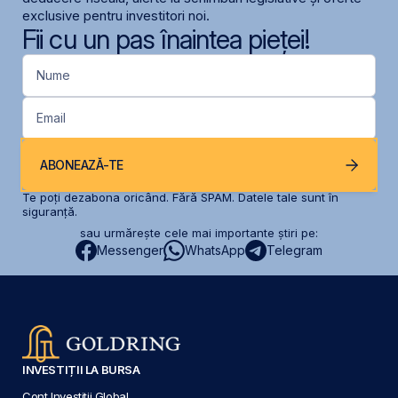
exclusive pentru investitori noi.
Fii cu un pas înaintea pieței!
Nume
Email
ABONEAZĂ-TE
Te poți dezabona oricând. Fără SPAM. Datele tale sunt în
siguranță.
sau urmărește cele mai importante știri pe:
Messenger
WhatsApp
Telegram
INVESTIȚII LA BURSA
Cont Investiții Global