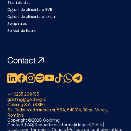
Titluri de stat
Opțiuni de alimentare BVB
Opțiuni de alimentare extern
Swap rates
Servicii de listare
Contact
+4 0265 269 195
goldring@goldring.ro
Goldring S.A. (SSIF)
Str. Tudor Vladimirescu nr. 56A, 540014, Târgu Mureș,
România
Copyright ©2026 Goldring
Contact
|
FAQ
|
Rapoarte și informații legale
|
Petiții
|
Disclaimer
|
Termeni și Condiții
|
Politica de confidențialitate