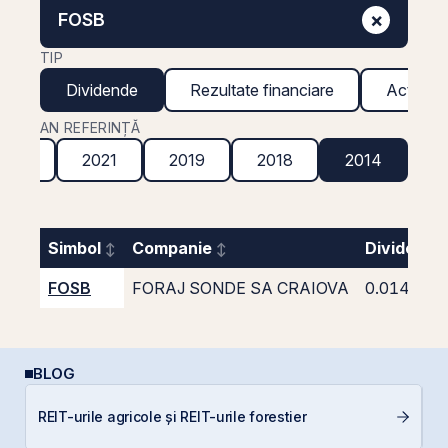
×
FOSB
TIP
Dividende
Rezultate financiare
Acțiuni g
AN REFERINȚĂ
2022
2021
2019
2018
2014
Simbol
Companie
Dividend 
FOSB
FORAJ SONDE SA CRAIOVA
0.0141
BLOG
P
REIT-urile agricole și REIT-urile forestier
a
s