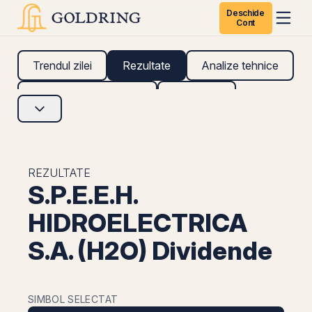
Deschide
Cont
Trendul zilei
Rezultate
Analize tehnice
Analize fundamentale
Research
REZULTATE
S.P.E.E.H.
HIDROELECTRICA
S.A. (H2O) Dividende
SIMBOL SELECTAT