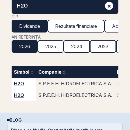
×
H2O
TIP
Dividende
Rezultate financiare
Acțiuni g
AN REFERINȚĂ
2026
2025
2024
2023
20
Simbol
Companie
Divid
H2O
S.P.E.E.H. HIDROELECTRICA S.A.
7,34
H2O
S.P.E.E.H. HIDROELECTRICA S.A.
2,22
BLOG