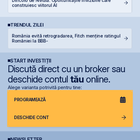
Dincolo de Nvidia: Oportunitățile invizibile care
RE
construiesc viitorul AI
di
TRENDUL ZILEI
România evită retrogradarea, Fitch menține ratingul
S
României la BBB-
pe
START INVESTIȚII
Discută direct cu un broker sau
deschide contul
tău
online.
Alege varianta potrivită pentru tine:
PROGRAMEAZĂ
DESCHIDE CONT
NEWSLETTER