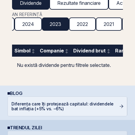
Dividende
Rezultate financiare
Acțiuni g
AN REFERINȚĂ
025
2024
2023
2022
2021
2
Simbol
Companie
Dividend brut
Randame
Nu există dividende pentru filtrele selectate.
BLOG
Diferența care îți protejează capitalul: dividendele
C
bat inflația (+5% vs. −6%)
co
TRENDUL ZILEI