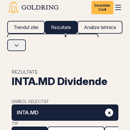
Deschide
Cont
Trendul zilei
Rezultate
Analize tehnice
Analize fundamentale
Research
REZULTATE
INTA.MD Dividende
SIMBOL SELECTAT
×
INTA.MD
TIP