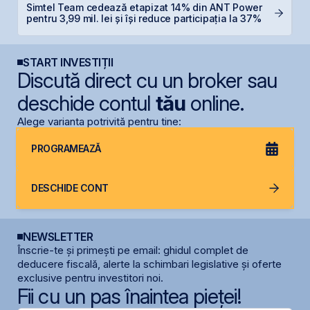
Simtel Team cedează etapizat 14% din ANT Power
O
pentru 3,99 mil. lei și își reduce participația la 37%
f
START INVESTIȚII
Discută direct cu un broker sau
deschide contul
tău
online.
Alege varianta potrivită pentru tine:
PROGRAMEAZĂ
DESCHIDE CONT
NEWSLETTER
Înscrie-te și primești pe email: ghidul complet de
deducere fiscală, alerte la schimbari legislative și oferte
exclusive pentru investitori noi.
Fii cu un pas înaintea pieței!