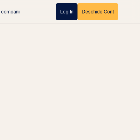
 companii
Log In
Deschide Cont