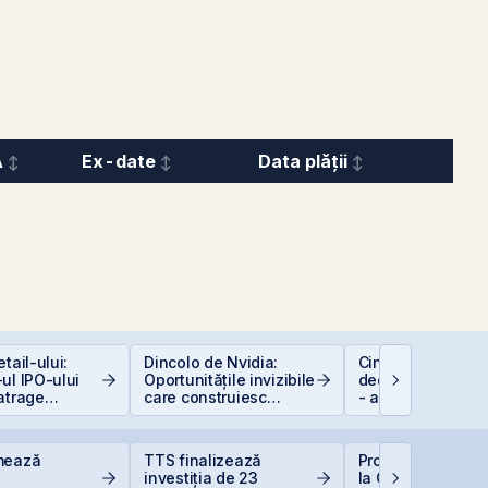
A
Ex-date
Data plății
tail-ului:
Dincolo de Nvidia:
Cine e eligibil pe
ul IPO-ului
Oportunitățile invizibile
deducerea de 40
atrage
care construiesc
- angajați vs. PFA
i de peste 2
viitorul AI
ari față de
area estimată
mează
TTS finalizează
Producția central
iei
investiția de 23
la Cernavodă, opr