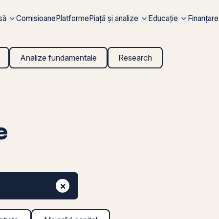
rsă
Comisioane
Platforme
Piață și analize
Educație
Finanțare
Analize fundamentale
Research
e
×