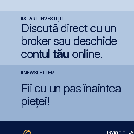
euro/acțiune
generate de investițiile
7
record în AI
e
START INVESTIȚII
Discută direct cu un
broker sau deschide
contul
tău
online.
NEWSLETTER
Fii cu un pas înaintea
pieței!
INVESTIȚII L