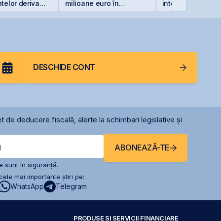
telor derivate
milioane euro în
integral din cauz
rapartea
terminalul Canopus
secetei
la final de
Constanța
începutul lui
DESCHIDE CONT
t de deducere fiscală, alerte la schimbari legislative și
ABONEAZĂ-TE
l
 sunt în siguranță.
ele mai importante știri pe:
WhatsApp
Telegram
PRODUSE ȘI SERVICII FINANCIARE