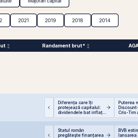
atuite
Majorări capital
2
2021
2019
2018
2014
rut
Randament brut*
AG
EIT-urile de
Diferența care îți
Puterea re
elecomunicații - regii
protejează capitalul:
Discount-
nfrastructurii digitale
dividendele bat inflația
Cris-Tim 
(+5% vs. −6%)
subscrier
ori mai m
capitaliz
idelis din august vine
Statul român
BVB esti
a compan
u dobânzi de până la
pregătește finanțarea
lansarea