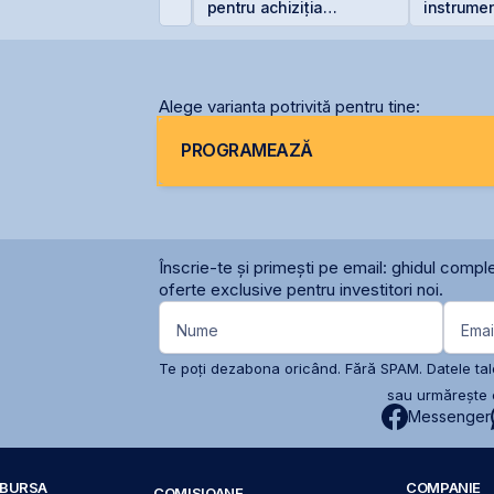
,50% în lei și 6,30% în
pentru achiziția
instrumen
uro
gazelor Neptun Deep
prin Cont
Centrală 
2026 sau 
2027
Alege varianta potrivită pentru tine:
PROGRAMEAZĂ
Înscrie-te și primești pe email: ghidul comple
oferte exclusive pentru investitori noi.
Nume
Emai
Te poți dezabona oricând. Fără SPAM. Datele tale
sau urmărește c
Messenger
A BURSA
COMPANIE
COMISIOANE