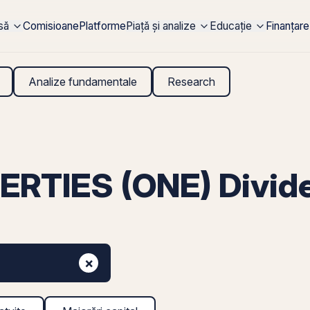
rsă
Comisioane
Platforme
Piață și analize
Educație
Finanțare
Analize fundamentale
Research
RTIES (ONE) Divid
×