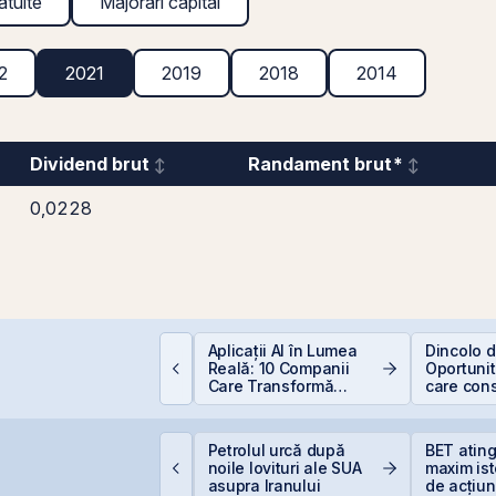
atuite
Majorări capital
2
2021
2019
2018
2014
Dividend brut
Randament brut*
0,0228
epozitele Bancare:
Aplicații AI în Lumea
Dincolo d
vantaje și
Reală: 10 Companii
Oportunită
ezavantaje
Care Transformă
care cons
Industriile
viitorul AI
roducția centralei de
Petrolul urcă după
BET atin
a Cernavodă, oprită
noile lovituri ale SUA
maxim ist
ntegral din cauza
asupra Iranului
de acțiun