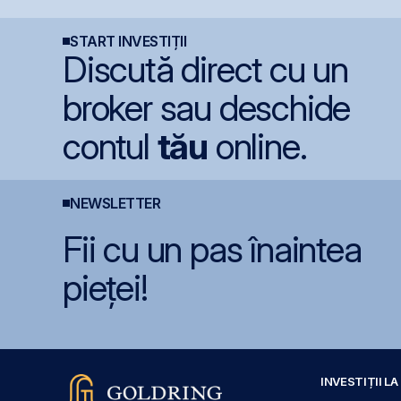
la începutul anului
Cernavodă din cauza
s
nivelului Dunării
START INVESTIȚII
Discută direct cu un
broker sau deschide
contul
tău
online.
NEWSLETTER
Fii cu un pas înaintea
pieței!
INVESTIȚII L