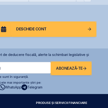
rom
menținerea
record în AI
calificativului suveran
DESCHIDE CONT
t de deducere fiscală, alerte la schimbari legislative și
ABONEAZĂ-TE
l
 sunt în siguranță.
ele mai importante știri pe:
WhatsApp
Telegram
PRODUSE ȘI SERVICII FINANCIARE