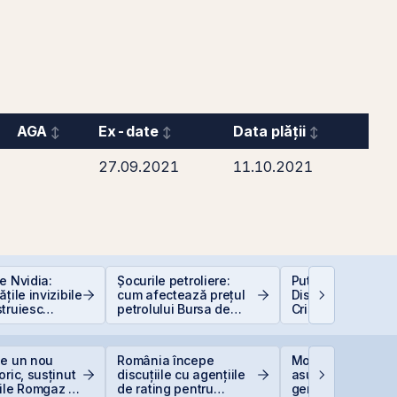
AGA
Ex-date
Data plății
27.09.2021
11.10.2021
e Nvidia:
Șocurile petroliere:
Puterea retail-ulu
țile invizibile
cum afectează prețul
Discount-ul IPO-u
truiesc
petrolului Bursa de
Cris-Tim atrage
Valori București
subscrieri de pes
ori mai mari față 
capitalizarea est
ge un nou
România începe
Moody’s avertize
a companiei
oric, susținut
discuțiile cu agențiile
asupra presiunilo
ile Romgaz și
de rating pentru
generate de invest