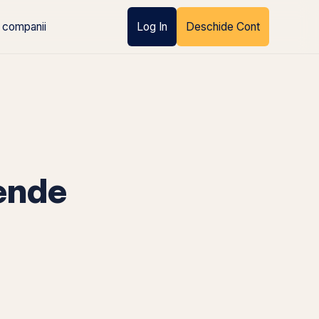
 companii
Log In
Deschide Cont
ende