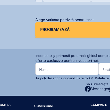
ecetei
OMV Pet
Alege varianta potrivită pentru tine:
PROGRAMEAZĂ
Înscrie-te și primești pe email: ghidul comple
oferte exclusive pentru investitori noi.
Nume
Emai
Te poți dezabona oricând. Fără SPAM. Datele tale
sau urmărește c
Messenger
A BURSA
COMPANIE
COMISIOANE