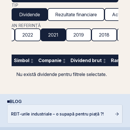
TIP
Dividende
Rezultate financiare
Acțiuni g
AN REFERINȚĂ
023
2022
2021
2019
2018
20
Simbol
Companie
Dividend brut
Randame
Nu există dividende pentru filtrele selectate.
BLOG
D
REIT-urile industriale – o supapă pentru piață ?!
b