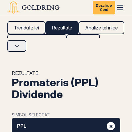
Deschide
Cont
Trendul zilei
Rezultate
Analize tehnice
Analize fundamentale
Research
REZULTATE
Promateris (PPL)
Dividende
SIMBOL SELECTAT
×
PPL