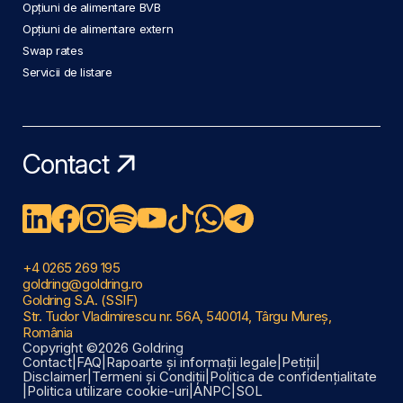
Opțiuni de alimentare BVB
Opțiuni de alimentare extern
Swap rates
Servicii de listare
Contact
+4 0265 269 195
goldring@goldring.ro
Goldring S.A. (SSIF)
Str. Tudor Vladimirescu nr. 56A, 540014, Târgu Mureș,
România
Copyright ©2026 Goldring
Contact
|
FAQ
|
Rapoarte și informații legale
|
Petiții
|
Disclaimer
|
Termeni și Condiții
|
Politica de confidențialitate
|
Politica utilizare cookie-uri
|
ANPC
|
SOL