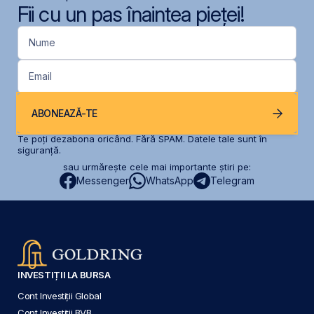
Fii cu un pas înaintea pieței!
Nume
Email
ABONEAZĂ-TE
Te poți dezabona oricând. Fără SPAM. Datele tale sunt în
siguranță.
sau urmărește cele mai importante știri pe:
Messenger
WhatsApp
Telegram
INVESTIȚII LA BURSA
Cont Investiții Global
Cont Investiții BVB