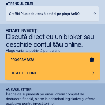
TRENDUL ZILEI
F
Graffiti Plus debutează astăzi pe piața AeRO
p
START INVESTIȚII
Discută direct cu un broker sau
deschide contul
tău
online.
Alege varianta potrivită pentru tine:
PROGRAMEAZĂ
DESCHIDE CONT
NEWSLETTER
Înscrie-te și primești pe email: ghidul complet de
deducere fiscală, alerte la schimbari legislative și oferte
exclusive pentru investitori noi.