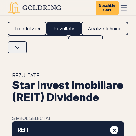
Deschide
Cont
Trendul zilei
Rezultate
Analize tehnice
Analize fundamentale
Research
REZULTATE
Star Invest Imobiliare
(REIT) Dividende
SIMBOL SELECTAT
×
REIT