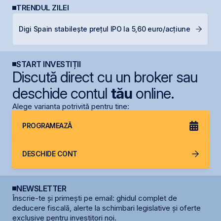
TRENDUL ZILEI
B
Digi Spain stabilește prețul IPO la 5,60 euro/acțiune
a
START INVESTIȚII
Discută direct cu un broker sau
deschide contul
tău
online.
Alege varianta potrivită pentru tine:
PROGRAMEAZĂ
DESCHIDE CONT
NEWSLETTER
Înscrie-te și primești pe email: ghidul complet de
deducere fiscală, alerte la schimbari legislative și oferte
exclusive pentru investitori noi.