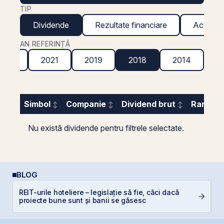
TIP
Dividende
Rezultate financiare
Acțiuni g
AN REFERINȚĂ
2022
2021
2019
2018
2014
Simbol
Companie
Dividend brut
Randame
Nu există dividende pentru filtrele selectate.
BLOG
R
REIT-urile hoteliere – legislație să fie, căci dacă
d
proiecte bune sunt și banii se găsesc
p