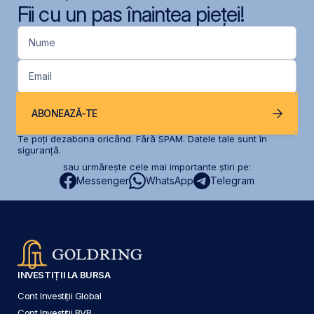
Fii cu un pas înaintea pieței!
Nume
Email
ABONEAZĂ-TE
Te poți dezabona oricând. Fără SPAM. Datele tale sunt în
siguranță.
sau urmărește cele mai importante știri pe:
Messenger
WhatsApp
Telegram
INVESTIȚII LA BURSA
Cont Investiții Global
Cont Investiții BVB