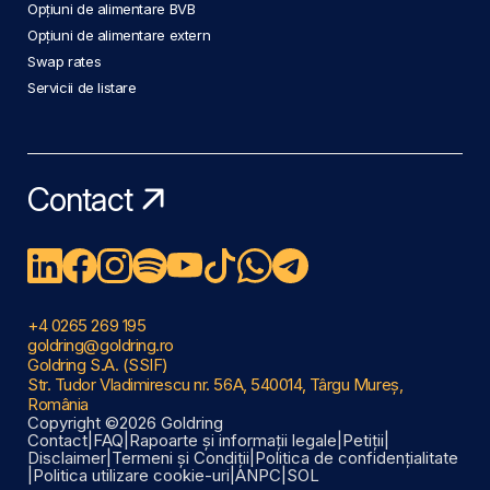
Opțiuni de alimentare BVB
Opțiuni de alimentare extern
Swap rates
Servicii de listare
Contact
+4 0265 269 195
goldring@goldring.ro
Goldring S.A. (SSIF)
Str. Tudor Vladimirescu nr. 56A, 540014, Târgu Mureș,
România
Copyright ©2026 Goldring
Contact
|
FAQ
|
Rapoarte și informații legale
|
Petiții
|
Disclaimer
|
Termeni și Condiții
|
Politica de confidențialitate
|
Politica utilizare cookie-uri
|
ANPC
|
SOL