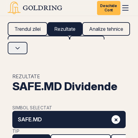
Deschide
Cont
Trendul zilei
Rezultate
Analize tehnice
Analize fundamentale
Research
REZULTATE
SAFE.MD Dividende
SIMBOL SELECTAT
×
SAFE.MD
TIP