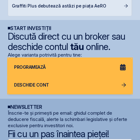
B
Graffiti Plus debutează astăzi pe piața AeRO
l
START INVESTIȚII
Discută direct cu un broker sau
deschide contul
tău
online.
Alege varianta potrivită pentru tine:
PROGRAMEAZĂ
DESCHIDE CONT
NEWSLETTER
Înscrie-te și primești pe email: ghidul complet de
deducere fiscală, alerte la schimbari legislative și oferte
exclusive pentru investitori noi.
Fii cu un pas înaintea pieței!