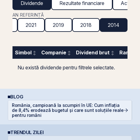
Dividende
Rezultate financiare
Acțiuni g
AN REFERINȚĂ
2022
2021
2019
2018
2014
Simbol
Companie
Dividend brut
Randame
Nu există dividende pentru filtrele selectate.
BLOG
România, campioană la scumpiri în UE: Cum inflația
P
de 8,4% erodează bugetul și care sunt soluțiile reale
a
pentru români
c
TRENDUL ZILEI