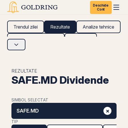
Deschide
Cont
Trendul zilei
Rezultate
Analize tehnice
Analize fundamentale
Research
REZULTATE
SAFE.MD Dividende
SIMBOL SELECTAT
×
SAFE.MD
TIP