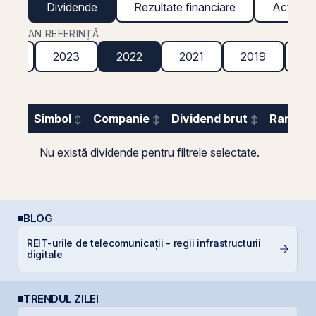
Dividende
Rezultate financiare
Acțiuni g
AN REFERINȚĂ
024
2023
2022
2021
2019
20
Simbol
Companie
Dividend brut
Randame
Nu există dividende pentru filtrele selectate.
BLOG
REIT-urile de telecomunicații - regii infrastructurii
D
digitale
TRENDUL ZILEI