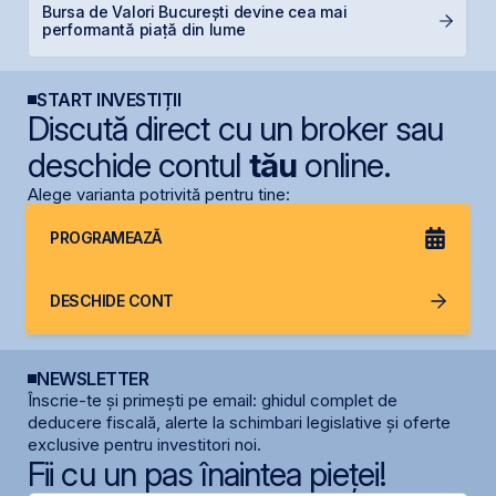
Bursa de Valori București devine cea mai
B
performantă piață din lume
l
START INVESTIȚII
Discută direct cu un broker sau
deschide contul
tău
online.
Alege varianta potrivită pentru tine:
PROGRAMEAZĂ
DESCHIDE CONT
NEWSLETTER
Înscrie-te și primești pe email: ghidul complet de
deducere fiscală, alerte la schimbari legislative și oferte
exclusive pentru investitori noi.
Fii cu un pas înaintea pieței!