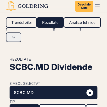
Deschide
Cont
Trendul zilei
Rezultate
Analize tehnice
Analize fundamentale
Research
REZULTATE
SCBC.MD Dividende
SIMBOL SELECTAT
×
SCBC.MD
TIP