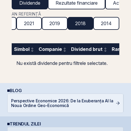
Dividende
Rezultate financiare
Acțiuni g
AN REFERINȚĂ
2022
2021
2019
2018
2014
Simbol
Companie
Dividend brut
Randame
Nu există dividende pentru filtrele selectate.
BLOG
Perspective Economice 2026: De la Exuberanța AI la
Di
Noua Ordine Geo-Economică
co
TRENDUL ZILEI