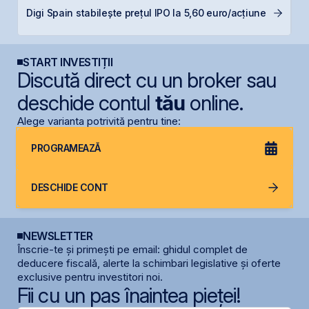
B
Digi Spain stabilește prețul IPO la 5,60 euro/acțiune
B
START INVESTIȚII
Discută direct cu un broker sau
deschide contul
tău
online.
Alege varianta potrivită pentru tine:
PROGRAMEAZĂ
DESCHIDE CONT
NEWSLETTER
Înscrie-te și primești pe email: ghidul complet de
deducere fiscală, alerte la schimbari legislative și oferte
exclusive pentru investitori noi.
Fii cu un pas înaintea pieței!