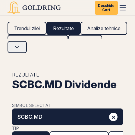
Deschide
Cont
Trendul zilei
Rezultate
Analize tehnice
Analize fundamentale
Research
REZULTATE
SCBC.MD Dividende
SIMBOL SELECTAT
×
SCBC.MD
TIP