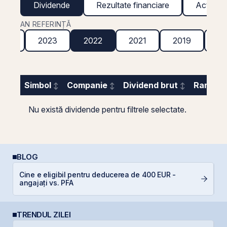
Dividende
Rezultate financiare
Acțiuni g
AN REFERINȚĂ
024
2023
2022
2021
2019
20
Simbol
Companie
Dividend brut
Randame
Nu există dividende pentru filtrele selectate.
BLOG
Cine e eligibil pentru deducerea de 400 EUR -
R
angajați vs. PFA
l
TRENDUL ZILEI