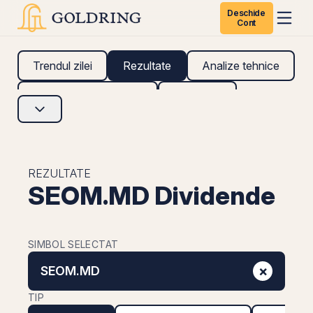
Deschide
Cont
Trendul zilei
Rezultate
Analize tehnice
Analize fundamentale
Research
REZULTATE
SEOM.MD Dividende
SIMBOL SELECTAT
×
SEOM.MD
TIP