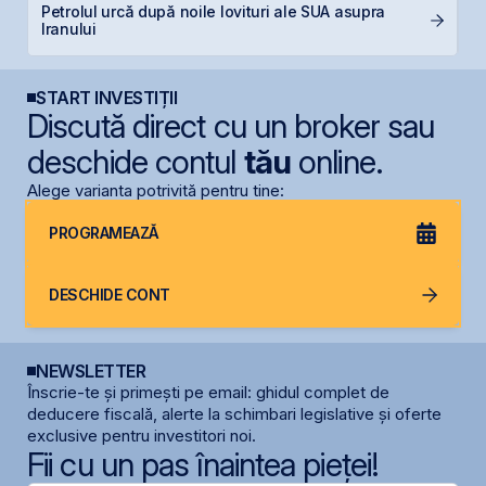
Petrolul urcă după noile lovituri ale SUA asupra
B
Iranului
d
START INVESTIȚII
Discută direct cu un broker sau
deschide contul
tău
online.
Alege varianta potrivită pentru tine:
PROGRAMEAZĂ
DESCHIDE CONT
NEWSLETTER
Înscrie-te și primești pe email: ghidul complet de
deducere fiscală, alerte la schimbari legislative și oferte
exclusive pentru investitori noi.
Fii cu un pas înaintea pieței!