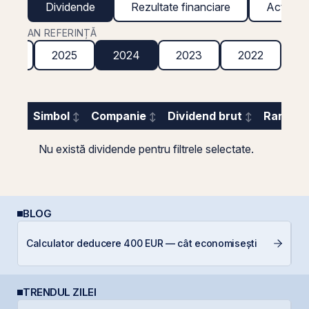
Dividende
Rezultate financiare
Acțiuni g
AN REFERINȚĂ
026
2025
2024
2023
2022
2
Simbol
Companie
Dividend brut
Randame
Nu există dividende pentru filtrele selectate.
BLOG
E
Calculator deducere 400 EUR — cât economisești
pe
TRENDUL ZILEI