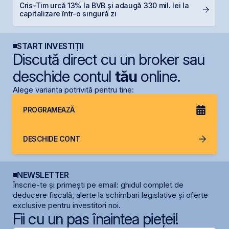
Cris-Tim urcă 13% la BVB și adaugă 330 mil. lei la
T
capitalizare într-o singură zi
p
START INVESTIȚII
Discută direct cu un broker sau
deschide contul
tău
online.
Alege varianta potrivită pentru tine:
PROGRAMEAZĂ
DESCHIDE CONT
NEWSLETTER
Înscrie-te și primești pe email: ghidul complet de
deducere fiscală, alerte la schimbari legislative și oferte
exclusive pentru investitori noi.
Fii cu un pas înaintea pieței!