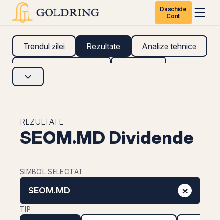
Deschide
Cont
Trendul zilei
Rezultate
Analize tehnice
Analize fundamentale
Research
REZULTATE
SEOM.MD Dividende
SIMBOL SELECTAT
×
SEOM.MD
TIP