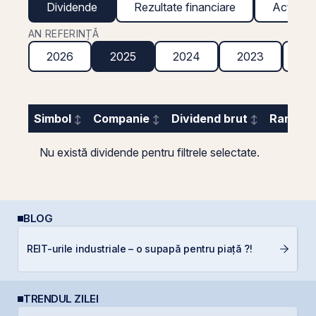
Dividende
Rezultate financiare
Acțiuni g
AN REFERINȚĂ
2026
2025
2024
2023
20
Simbol
Companie
Dividend brut
Randame
Nu există dividende pentru filtrele selectate.
BLOG
L
REIT-urile industriale – o supapă pentru piață ?!
S
TRENDUL ZILEI