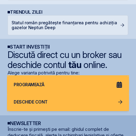
TRENDUL ZILEI
Statul român pregătește finanțarea pentru achiziția
B
gazelor Neptun Deep
a
START INVESTIȚII
Discută direct cu un broker sau
deschide contul
tău
online.
Alege varianta potrivită pentru tine:
PROGRAMEAZĂ
DESCHIDE CONT
NEWSLETTER
Înscrie-te și primești pe email: ghidul complet de
deducere fiscală, alerte la schimbari legislative și oferte