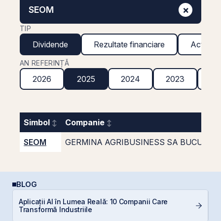
×
SEOM
TIP
Dividende
Rezultate financiare
Acțiuni g
AN REFERINȚĂ
2026
2025
2024
2023
20
Simbol
Companie
SEOM
GERMINA AGRIBUSINESS SA BUCURES
BLOG
Aplicații AI în Lumea Reală: 10 Companii Care
E
Transformă Industriile
pe