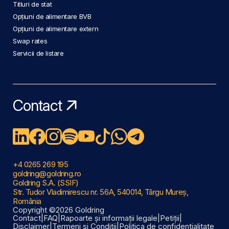
Titluri de stat
Opțiuni de alimentare BVB
Opțiuni de alimentare extern
Swap rates
Servicii de listare
Contact
+4 0265 269 195
goldring@goldring.ro
Goldring S.A. (SSIF)
Str. Tudor Vladimirescu nr. 56A, 540014, Târgu Mureș,
România
Copyright ©2026 Goldring
Contact
|
FAQ
|
Rapoarte și informații legale
|
Petiții
|
Disclaimer
|
Termeni și Condiții
|
Politica de confidențialitate