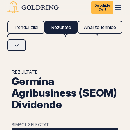
Deschide
Cont
Trendul zilei
Rezultate
Analize tehnice
Analize fundamentale
Research
REZULTATE
Germina
Agribusiness (SEOM)
Dividende
SIMBOL SELECTAT