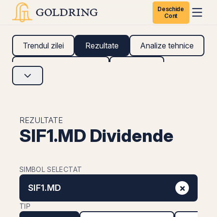
Deschide
Cont
Trendul zilei
Rezultate
Analize tehnice
Analize fundamentale
Research
REZULTATE
SIF1.MD Dividende
SIMBOL SELECTAT
×
SIF1.MD
TIP