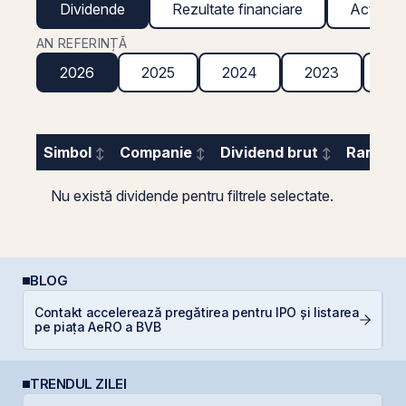
Dividende
Rezultate financiare
Acțiuni g
AN REFERINȚĂ
2026
2025
2024
2023
20
Simbol
Companie
Dividend brut
Randame
Nu există dividende pentru filtrele selectate.
BLOG
Contakt accelerează pregătirea pentru IPO și listarea
A
pe piața AeRO a BVB
T
TRENDUL ZILEI