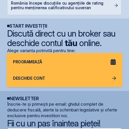
România începe discuțiile cu agențiile de rating
B
pentru menținerea calificativului suveran
a
START INVESTIȚII
Discută direct cu un broker sau
deschide contul
tău
online.
Alege varianta potrivită pentru tine:
PROGRAMEAZĂ
DESCHIDE CONT
NEWSLETTER
Înscrie-te și primești pe email: ghidul complet de
deducere fiscală, alerte la schimbari legislative și oferte
exclusive pentru investitori noi.
Fii cu un pas înaintea pieței!