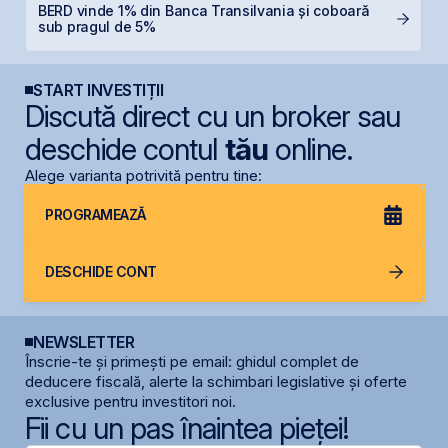
BERD vinde 1% din Banca Transilvania și coboară
N
sub pragul de 5%
C
START INVESTIȚII
Discută direct cu un broker sau
deschide contul
tău
online.
Alege varianta potrivită pentru tine:
PROGRAMEAZĂ
DESCHIDE CONT
NEWSLETTER
Înscrie-te și primești pe email: ghidul complet de
deducere fiscală, alerte la schimbari legislative și oferte
exclusive pentru investitori noi.
Fii cu un pas înaintea pieței!