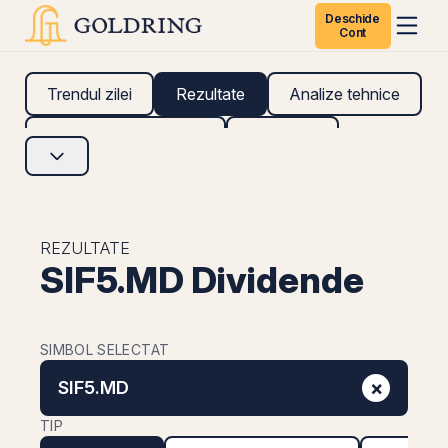
Deschide
Cont
Trendul zilei
Rezultate
Analize tehnice
Analize fundamentale
Research
REZULTATE
SIF5.MD Dividende
SIMBOL SELECTAT
×
SIF5.MD
TIP