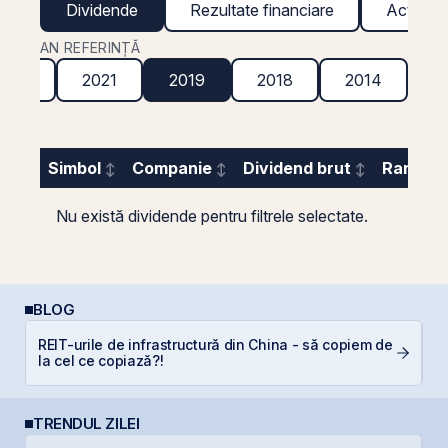
Dividende
Rezultate financiare
Acțiuni g
AN REFERINȚĂ
2022
2021
2019
2018
2014
Simbol
Companie
Dividend brut
Randame
Nu există dividende pentru filtrele selectate.
BLOG
REIT-urile de infrastructură din China - să copiem de
L
la cel ce copiază?!
S
TRENDUL ZILEI