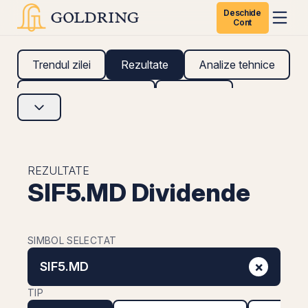
Deschide
Cont
Trendul zilei
Rezultate
Analize tehnice
Analize fundamentale
Research
REZULTATE
SIF5.MD Dividende
SIMBOL SELECTAT
×
SIF5.MD
TIP