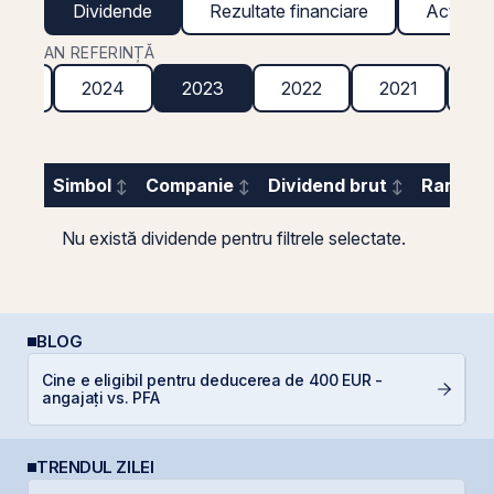
Dividende
Rezultate financiare
Acțiuni g
AN REFERINȚĂ
025
2024
2023
2022
2021
2
Simbol
Companie
Dividend brut
Randame
Nu există dividende pentru filtrele selectate.
BLOG
Cine e eligibil pentru deducerea de 400 EUR -
D
angajați vs. PFA
TRENDUL ZILEI