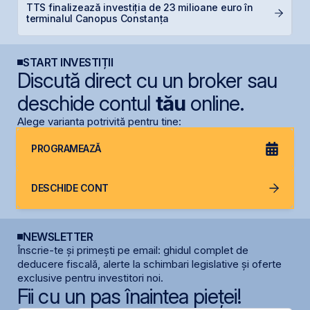
TTS finalizează investiția de 23 milioane euro în
R
terminalul Canopus Constanța
R
START INVESTIȚII
Discută direct cu un broker sau
deschide contul
tău
online.
Alege varianta potrivită pentru tine:
PROGRAMEAZĂ
DESCHIDE CONT
NEWSLETTER
Înscrie-te și primești pe email: ghidul complet de
deducere fiscală, alerte la schimbari legislative și oferte
exclusive pentru investitori noi.
Fii cu un pas înaintea pieței!