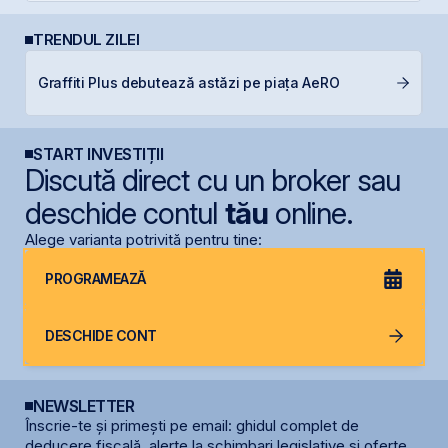
TRENDUL ZILEI
M
Graffiti Plus debutează astăzi pe piața AeRO
in
START INVESTIȚII
Discută direct cu un broker sau
deschide contul
tău
online.
Alege varianta potrivită pentru tine:
PROGRAMEAZĂ
DESCHIDE CONT
NEWSLETTER
Înscrie-te și primești pe email: ghidul complet de
deducere fiscală, alerte la schimbari legislative și oferte