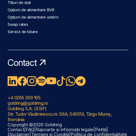
Titluri de stat
Opțiuni de alimentare BVB
Opțiuni de alimentare extern
Swap rates
Servicii de listare
Contact
+4 0265 269 195
goldring@goldring.ro
Goldring S.A. (SSIF)
Str. Tudor Vladimirescu nr. 56A, 540014, Târgu Mureș,
România
Copyright ©2026 Goldring
Contact
|
FAQ
|
Rapoarte și informații legale
|
Petiții
|
Disclaimer
|
Termeni și Condiții
|
Politica de confidențialitate