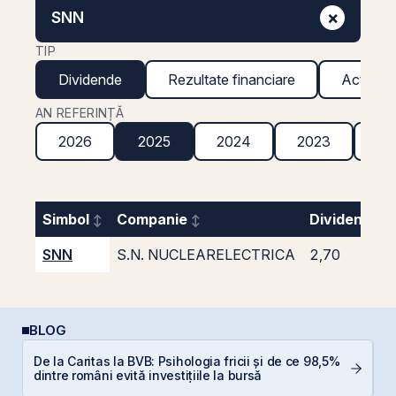
×
SNN
TIP
Dividende
Rezultate financiare
Acțiuni g
AN REFERINȚĂ
2026
2025
2024
2023
20
Simbol
Companie
Dividend br
SNN
S.N. NUCLEARELECTRICA
2,70
BLOG
P
De la Caritas la BVB: Psihologia fricii și de ce 98,5%
a
dintre români evită investițiile la bursă
c