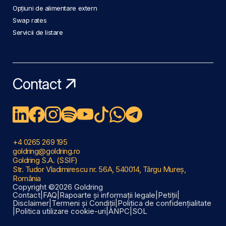
Opțiuni de alimentare extern
Swap rates
Servicii de listare
Contact
+4 0265 269 195
goldring@goldring.ro
Goldring S.A. (SSIF)
Str. Tudor Vladimirescu nr. 56A, 540014, Târgu Mureș,
România
Copyright ©2026 Goldring
Contact
|
FAQ
|
Rapoarte și informații legale
|
Petiții
|
Disclaimer
|
Termeni și Condiții
|
Politica de confidențialitate
|
Politica utilizare cookie-uri
|
ANPC
|
SOL