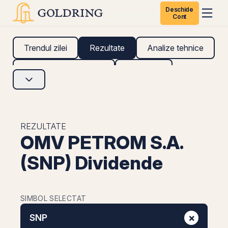
Deschide
Cont
Trendul zilei
Rezultate
Analize tehnice
Analize fundamentale
Research
REZULTATE
OMV PETROM S.A.
(SNP) Dividende
SIMBOL SELECTAT
×
SNP