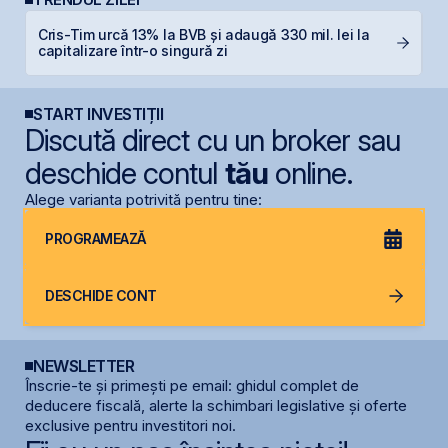
Cris-Tim urcă 13% la BVB și adaugă 330 mil. lei la
D
capitalizare într-o singură zi
START INVESTIȚII
Discută direct cu un broker sau
deschide contul
tău
online.
Alege varianta potrivită pentru tine:
PROGRAMEAZĂ
DESCHIDE CONT
NEWSLETTER
Înscrie-te și primești pe email: ghidul complet de
deducere fiscală, alerte la schimbari legislative și oferte
exclusive pentru investitori noi.