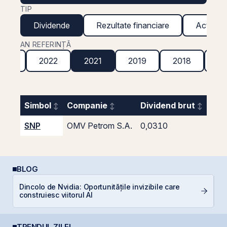
TIP
Dividende
Rezultate financiare
Acțiuni g
AN REFERINȚĂ
023
2022
2021
2019
2018
20
Simbol
Companie
Dividend brut
Ran
SNP
OMV Petrom S.A.
0,0310
BLOG
P
Dincolo de Nvidia: Oportunitățile invizibile care
a
construiesc viitorul AI
c
TRENDUL ZILEI