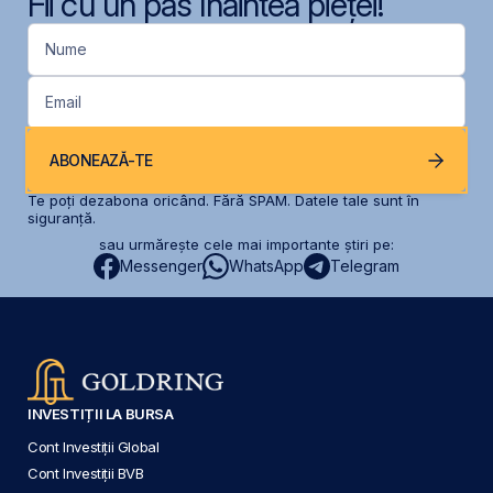
Fii cu un pas înaintea pieței!
Nume
Email
ABONEAZĂ-TE
Te poți dezabona oricând. Fără SPAM. Datele tale sunt în
siguranță.
sau urmărește cele mai importante știri pe:
Messenger
WhatsApp
Telegram
INVESTIȚII LA BURSA
Cont Investiții Global
Cont Investiții BVB