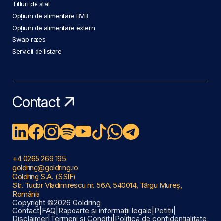
Titluri de stat
Opțiuni de alimentare BVB
Opțiuni de alimentare extern
Swap rates
Servicii de listare
Contact
+4 0265 269 195
goldring@goldring.ro
Goldring S.A. (SSIF)
Str. Tudor Vladimirescu nr. 56A, 540014, Târgu Mureș,
România
Copyright ©2026 Goldring
Contact
|
FAQ
|
Rapoarte și informații legale
|
Petiții
|
Disclaimer
|
Termeni și Condiții
|
Politica de confidențialitate