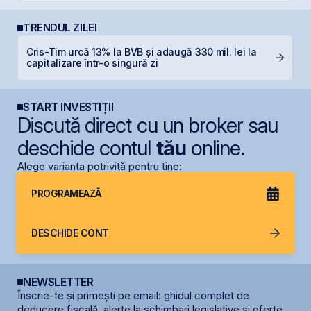
TRENDUL ZILEI
Cris-Tim urcă 13% la BVB și adaugă 330 mil. lei la
B
capitalizare într-o singură zi
p
START INVESTIȚII
Discută direct cu un broker sau
deschide contul
tău
online.
Alege varianta potrivită pentru tine:
PROGRAMEAZĂ
DESCHIDE CONT
NEWSLETTER
Înscrie-te și primești pe email: ghidul complet de
deducere fiscală, alerte la schimbari legislative și oferte