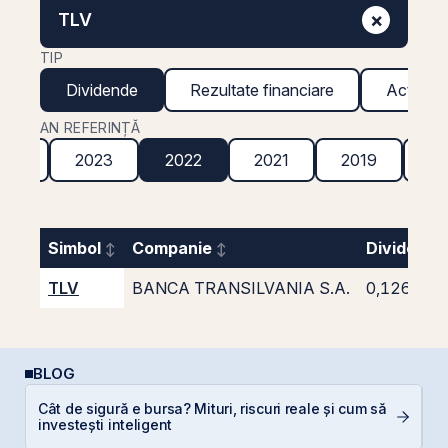
×
TLV
TIP
Dividende
Rezultate financiare
Acțiuni g
AN REFERINȚĂ
024
2023
2022
2021
2019
20
Simbol
Companie
Dividend 
TLV
BANCA TRANSILVANIA S.A.
0,1268
BLOG
Cât de sigură e bursa? Mituri, riscuri reale și cum să
I
investești inteligent