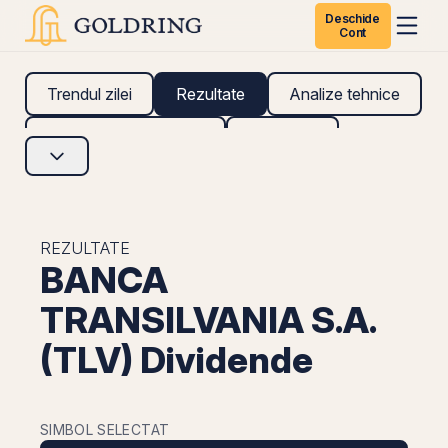
Deschide
Cont
Trendul zilei
Rezultate
Analize tehnice
Analize fundamentale
Research
REZULTATE
BANCA
TRANSILVANIA S.A.
(TLV) Dividende
SIMBOL SELECTAT