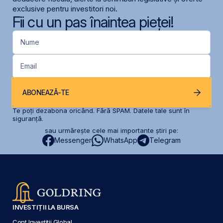
exclusive pentru investitori noi.
Fii cu un pas înaintea pieței!
Nume
Email
ABONEAZĂ-TE
Te poți dezabona oricând. Fără SPAM. Datele tale sunt în
siguranță.
sau urmărește cele mai importante știri pe:
Messenger
WhatsApp
Telegram
INVESTIȚII LA BURSA
Cont Investiții Global