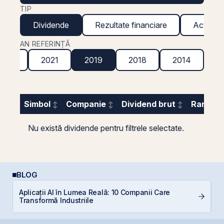
TIP
Dividende
Rezultate financiare
Acțiuni g
AN REFERINȚĂ
2022
2021
2019
2018
2014
Simbol
Companie
Dividend brut
Randame
Nu există dividende pentru filtrele selectate.
BLOG
P
Aplicații AI în Lumea Reală: 10 Companii Care
a
Transformă Industriile
s