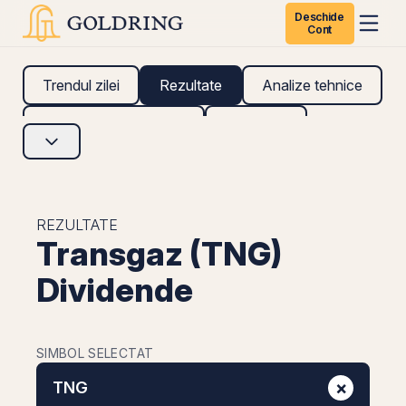
Deschide
Cont
Trendul zilei
Rezultate
Analize tehnice
Analize fundamentale
Research
REZULTATE
Transgaz (TNG)
Dividende
SIMBOL SELECTAT
×
TNG