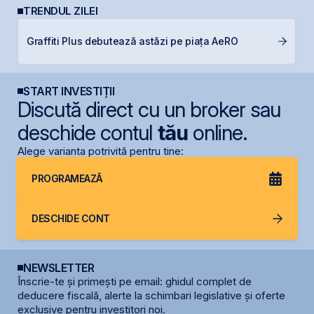
TRENDUL ZILEI
B
Graffiti Plus debutează astăzi pe piața AeRO
d
START INVESTIȚII
Discută direct cu un broker sau
deschide contul
tău
online.
Alege varianta potrivită pentru tine:
PROGRAMEAZĂ
DESCHIDE CONT
NEWSLETTER
Înscrie-te și primești pe email: ghidul complet de
deducere fiscală, alerte la schimbari legislative și oferte
exclusive pentru investitori noi.