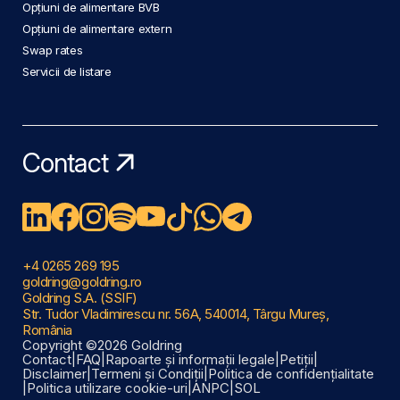
Opțiuni de alimentare BVB
Opțiuni de alimentare extern
Swap rates
Servicii de listare
Contact
+4 0265 269 195
goldring@goldring.ro
Goldring S.A. (SSIF)
Str. Tudor Vladimirescu nr. 56A, 540014, Târgu Mureș,
România
Copyright ©2026 Goldring
Contact
|
FAQ
|
Rapoarte și informații legale
|
Petiții
|
Disclaimer
|
Termeni și Condiții
|
Politica de confidențialitate
|
Politica utilizare cookie-uri
|
ANPC
|
SOL