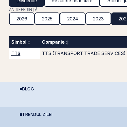
Dividende
Rezultate financiare
Acțiuni gr
AN REFERINȚĂ
2026
2025
2024
2023
202
Simbol
Companie
TTS
TTS (TRANSPORT TRADE SERVICES)
BLOG
Cât de sigură e bursa?
Dincolo de Nvidia:
D
Mituri, riscuri reale și
Oportunitățile invizibile
p
cum să investești
care construiesc
p
inteligent
viitorul AI
TRENDUL ZILEI
România evită
TTS finalizează
N
retrogradarea, Fitch
investiția de 23
o
menține ratingul
milioane euro în
U