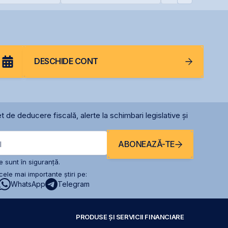
 reduce
singură zi
ția la 37%
DESCHIDE CONT
t de deducere fiscală, alerte la schimbari legislative și
ABONEAZĂ-TE
l
 sunt în siguranță.
ele mai importante știri pe:
WhatsApp
Telegram
PRODUSE ȘI SERVICII FINANCIARE