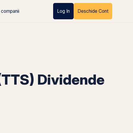
 companii
Log In
Deschide Cont
TTS) Dividende