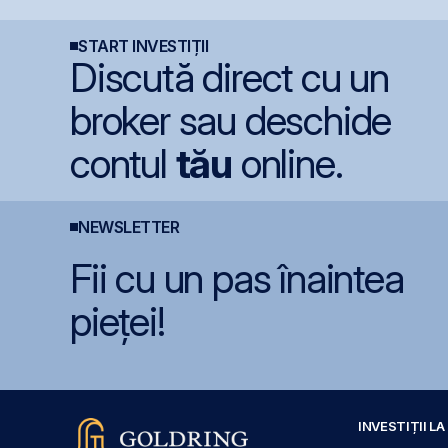
României la BBB-
terminalul Canopus
C
Constanța
n
START INVESTIȚII
Discută direct cu un
broker sau deschide
contul
tău
online.
NEWSLETTER
Fii cu un pas înaintea
pieței!
INVESTIȚII L