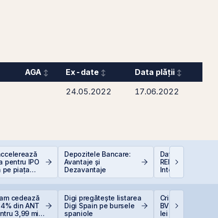
AGA
Ex-date
Data plății
24.05.2022
17.06.2022
accelerează
Depozitele Bancare:
Data Center REIT
a pentru IPO
Avantaje și
REIT-ul în era
a pe piața
Dezavantaje
Inteligenței Artific
BVB
eam cedează
Digi pregătește listarea
Cris-Tim urcă 13%
 14% din ANT
Digi Spain pe bursele
BVB și adaugă 33
tru 3,99 mil.
spaniole
lei la capitalizare