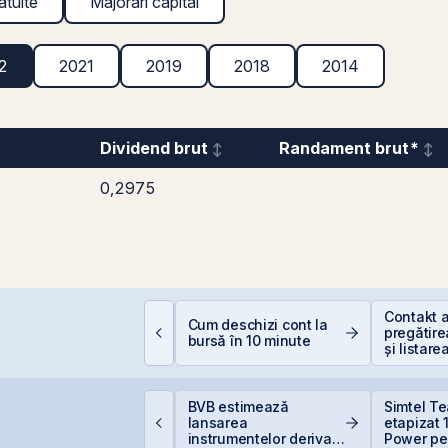
atuite
Majorări capital
2
2021
2019
2018
2014
Dividend brut
Randament brut*
0,2975
educere 400 EUR
Contakt 
Cum deschizi cont la
entru PFA - pas cu
pregătire
bursă în 10 minute
as
și listare
AeRO a 
uclearelectrica
BVB estimează
Simtel T
prește controlat
lansarea
etapizat
nitatea 1 de la
instrumentelor derivate
Power pen