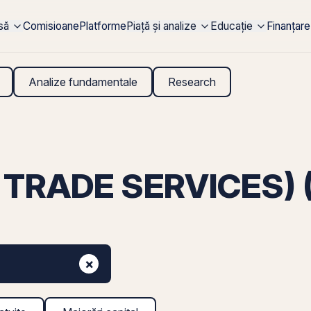
rsă
Comisioane
Platforme
Piață și analize
Educație
Finanțare
Analize fundamentale
Research
TRADE SERVICES) (
×