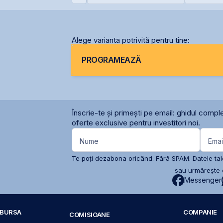
ernavodă din cauza
prin Contrapartea
lei și își
ivelului Dunării
Centrală la final de
participa
2026 sau începutul lui
2027
Alege varianta potrivită pentru tine:
PROGRAMEAZĂ
Înscrie-te și primești pe email: ghidul comple
oferte exclusive pentru investitori noi.
Nume
Emai
Te poți dezabona oricând. Fără SPAM. Datele tale
sau urmărește c
Messenger
A BURSA
COMPANIE
COMISIOANE