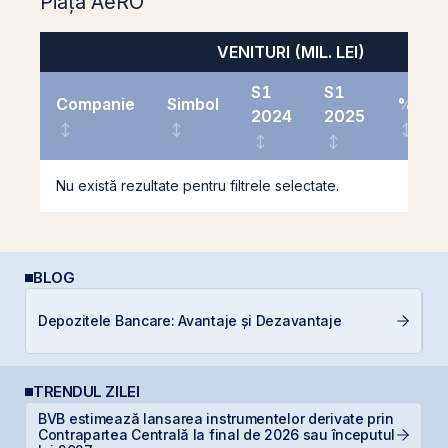
Piața AeRO
VENITURI (MIL. LEI)
S1
S1
Companie
Simbol
%
2024
2025
Nu există rezultate pentru filtrele selectate.
BLOG
Depozitele Bancare: Avantaje și Dezavantaje
In
TRENDUL ZILEI
BVB estimează lansarea instrumentelor derivate prin
S
Contrapartea Centrală la final de 2026 sau începutul
de