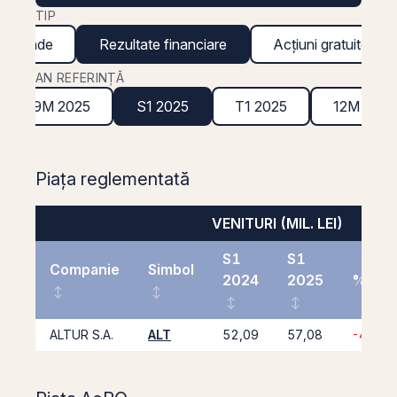
TIP
ividende
Rezultate financiare
Acțiuni gratuite
AN REFERINȚĂ
9M 2025
S1 2025
T1 2025
12M 202
Piața reglementată
VENITURI (MIL. LEI)
S1
S1
Companie
Simbol
2024
2025
%
ALTUR S.A.
ALT
52,09
57,08
-48,0