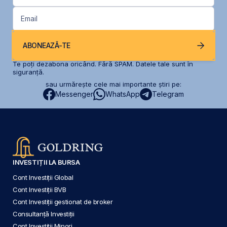
Email
ABONEAZĂ-TE
Te poți dezabona oricând. Fără SPAM. Datele tale sunt în
siguranță.
sau urmărește cele mai importante știri pe:
Messenger
WhatsApp
Telegram
INVESTIȚII LA BURSA
Cont Investiții Global
Cont Investiții BVB
Cont Investiții gestionat de broker
Consultanță Investiții
Cont Investiții Minori