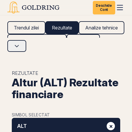
Deschide
Cont
Trendul zilei
Rezultate
Analize tehnice
Analize fundamentale
Research
REZULTATE
Altur (ALT) Rezultate
financiare
SIMBOL SELECTAT
×
ALT