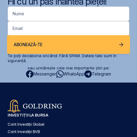
Fii cu un pas înaintea pieței!
Nume
Email
ABONEAZĂ-TE
Te poți dezabona oricând. Fără SPAM. Datele tale sunt în
siguranță.
sau urmărește cele mai importante știri pe:
Messenger
WhatsApp
Telegram
INVESTIȚII LA BURSA
Cont Investiții Global
Cont Investiții BVB