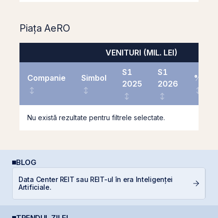
Piața AeRO
VENITURI (MIL. LEI)
S1
S1
Companie
Simbol
%
2025
2026
Nu există rezultate pentru filtrele selectate.
BLOG
Data Center REIT sau REIT-ul în era Inteligenței
Ș
Artificiale.
B
TRENDUL ZILEI