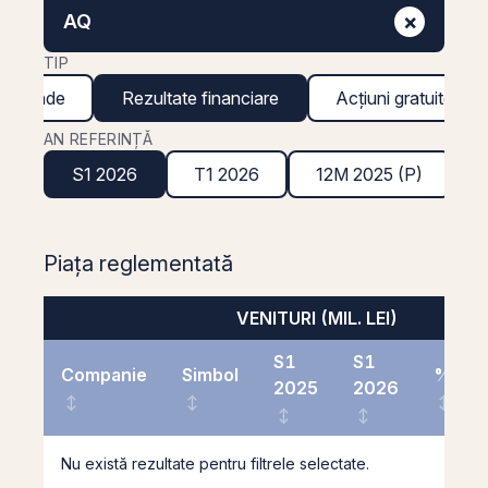
×
AQ
TIP
ividende
Rezultate financiare
Acțiuni gratuite
AN REFERINȚĂ
S1 2026
T1 2026
12M 2025 (P)
Piața reglementată
VENITURI (MIL. LEI)
S1
S1
Companie
Simbol
%
2025
2026
Nu există rezultate pentru filtrele selectate.