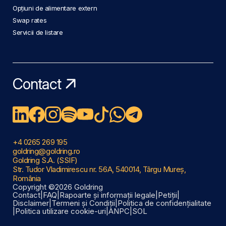
Opțiuni de alimentare extern
Swap rates
Servicii de listare
Contact
+4 0265 269 195
goldring@goldring.ro
Goldring S.A. (SSIF)
Str. Tudor Vladimirescu nr. 56A, 540014, Târgu Mureș,
România
Copyright ©2026 Goldring
Contact
|
FAQ
|
Rapoarte și informații legale
|
Petiții
|
Disclaimer
|
Termeni și Condiții
|
Politica de confidențialitate
|
Politica utilizare cookie-uri
|
ANPC
|
SOL