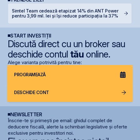
Simtel Team cedează etapizat 14% din ANT Power
G
pentru 3,99 mil. lei și își reduce participația la 37%
START INVESTIȚII
Discută direct cu un broker sau
deschide contul
tău
online.
Alege varianta potrivită pentru tine:
PROGRAMEAZĂ
DESCHIDE CONT
NEWSLETTER
Înscrie-te și primești pe email: ghidul complet de
deducere fiscală, alerte la schimbari legislative și oferte
exclusive pentru investitori noi.