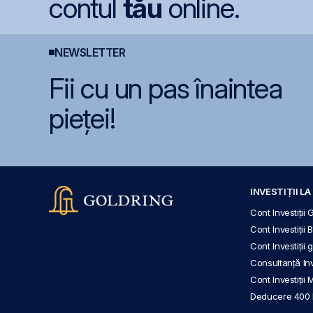
contul
tău
online.
NEWSLETTER
Fii cu un pas înaintea
pieței!
INVESTIȚII L
Cont Investiții 
Cont Investiții 
Cont Investiții
Consultanță Inve
Cont Investiții 
Deducere 400