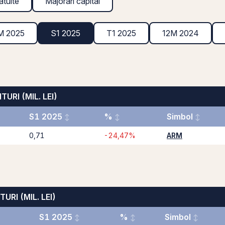
atuite
Majorări capital
M 2025
S1 2025
T1 2025
12M 2024
TURI (MIL. LEI)
S1 2025
%
Simbol
0,71
-24,47%
ARM
TURI (MIL. LEI)
S1 2025
%
Simbol