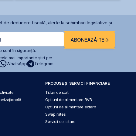
t de deducere fiscală, alerte la schimbari legislative și
ABONEAZĂ-TE
l
 sunt în siguranță.
ele mai importante știri pe:
WhatsApp
Telegram
PRODUSE ȘI SERVICII FINANCIARE
tivitate
Titluri de stat
anizațională
Opțiuni de alimentare BVB
Opțiuni de alimentare extern
Swap rates
Servicii de listare