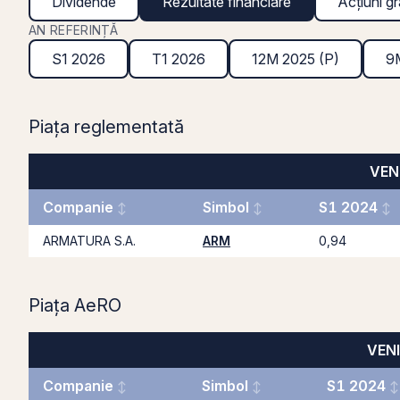
Dividende
Rezultate financiare
Acțiuni gr
AN REFERINȚĂ
S1 2026
T1 2026
12M 2025 (P)
9
Piața reglementată
VENI
Companie
Simbol
S1 2024
ARMATURA S.A.
ARM
0,94
Piața AeRO
VENI
Companie
Simbol
S1 2024