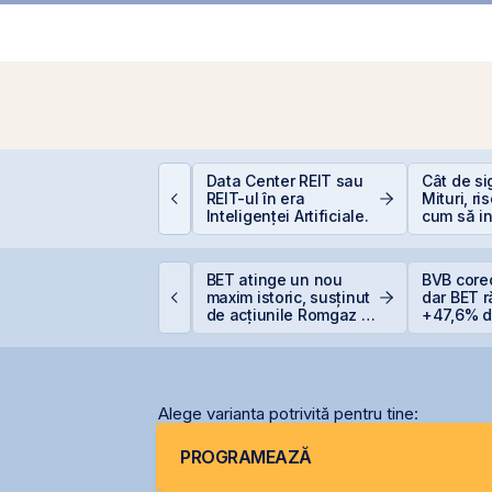
nvestiții la 50+ ani:
Data Center REIT sau
Cât de si
rea târziu sau abia la
REIT-ul în era
Mituri, ri
imp?
Inteligenței Artificiale.
cum să in
inteligen
tatul român
BET atinge un nou
BVB core
regătește finanțarea
maxim istoric, susținut
dar BET 
entru achiziția
de acțiunile Romgaz și
+47,6% de
azelor Neptun Deep
OMV Petrom
anului
Alege varianta potrivită pentru tine:
PROGRAMEAZĂ