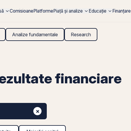
rsă
Comisioane
Platforme
Piață și analize
Educație
Finanțare
Analize fundamentale
Research
zultate financiare
×