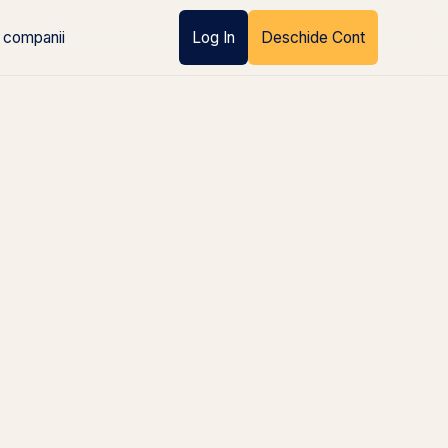
 companii
Log In
Deschide Cont