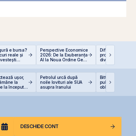
gură e bursa?
Perspective Economice
Diferența care îți
scuri reale și
2026: De la Exuberanța
protejează capital
vestești
AI la Noua Ordine Geo-
dividendele bat in
t
Economică
(+5% vs. −6%)
ctează ușor,
Petrolul urcă după
Bittnet lansează 
rămâne la
noile lovituri ale SUA
publică pentru
 la începutul
asupra Iranului
obligațiunile BNE
DESCHIDE CONT