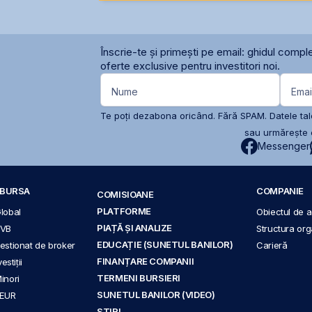
Înscrie-te și primești pe email: ghidul comple
oferte exclusive pentru investitori noi.
Nume
Emai
Te poți dezabona oricând. Fără SPAM. Datele tale
sau urmărește c
Messenger
A BURSA
COMPANIE
COMISIOANE
PLATFORME
Global
Obiectul de ac
PIAȚĂ ȘI ANALIZE
BVB
Structura org
EDUCAȚIE (SUNETUL BANILOR)
 gestionat de broker
Carieră
FINANȚARE COMPANII
stiții
TERMENI BURSIERI
Minori
SUNETUL BANILOR (VIDEO)
 EUR
ȘTIRI