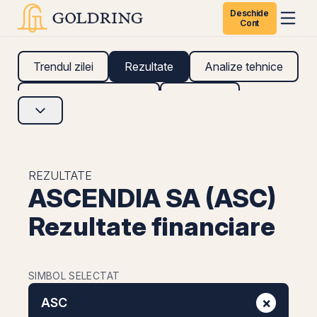
Deschide
Cont
Trendul zilei
Rezultate
Analize tehnice
Analize fundamentale
Research
REZULTATE
ASCENDIA SA (ASC)
Rezultate financiare
SIMBOL SELECTAT
×
ASC