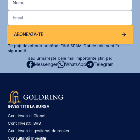
Nume
Email
ABONEAZĂ-TE
Te poți dezabona oricând. Fără SPAM. Datele tale sunt în
siguranță.
sau urmărește cele mai importante știri pe:
Messenger
WhatsApp
Telegram
INVESTIȚII LA BURSA
Cont Investiții Global
Cont Investiții BVB
Cont Investiții gestionat de broker
Consultanță Investiții