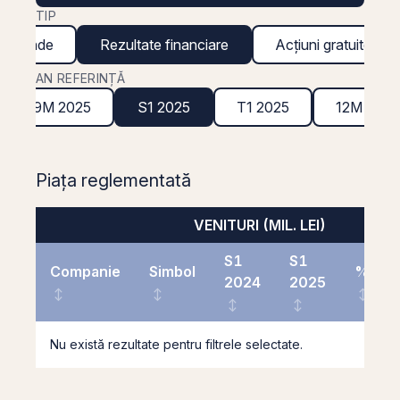
TIP
ividende
Rezultate financiare
Acțiuni gratuite
AN REFERINȚĂ
9M 2025
S1 2025
T1 2025
12M 202
Piața reglementată
VENITURI (MIL. LEI)
S1
S1
Companie
Simbol
%
2024
2025
Nu există rezultate pentru filtrele selectate.