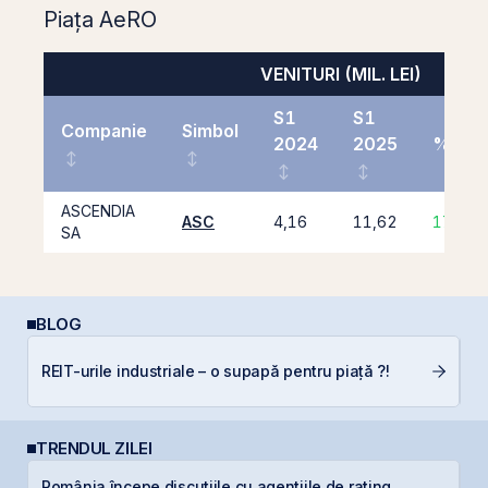
Piața AeRO
VENITURI (MIL. LEI)
S1
S1
Companie
Simbol
2024
2025
%
ASCENDIA
ASC
4,16
11,62
179,3
SA
BLOG
REIT-urile industriale – o supapă pentru piață ?!
C
TRENDUL ZILEI
România începe discuțiile cu agențiile de rating
T