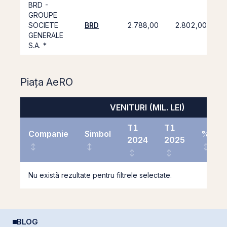
BRD -
GROUPE
SOCIETE
BRD
2.788,00
2.802,00
GENERALE
S.A. *
Piața AeRO
VENITURI (MIL. LEI)
T1
T1
Companie
Simbol
%
2024
2025
Nu există rezultate pentru filtrele selectate.
BLOG