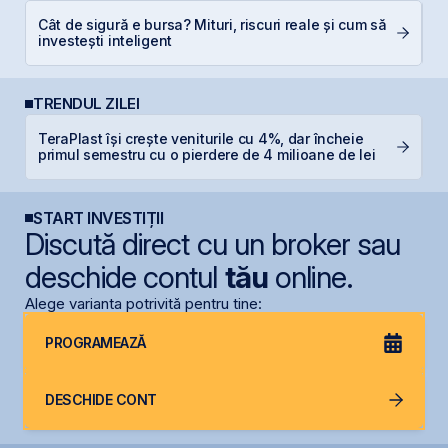
Cât de sigură e bursa? Mituri, riscuri reale și cum să
C
investești inteligent
a
TRENDUL ZILEI
TeraPlast își crește veniturile cu 4%, dar încheie
C
primul semestru cu o pierdere de 4 milioane de lei
ca
START INVESTIȚII
Discută direct cu un broker sau
deschide contul
tău
online.
Alege varianta potrivită pentru tine:
PROGRAMEAZĂ
DESCHIDE CONT