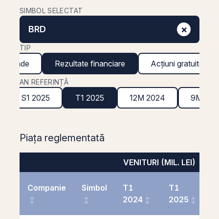
SIMBOL SELECTAT
×
BRD
TIP
ividende
Rezultate financiare
Acțiuni gratuite
AN REFERINȚĂ
S1 2025
T1 2025
12M 2024
9M 202
Piața reglementată
VENITURI (MIL. LEI)
Companie
Simbol
T1
T1
2024
2025